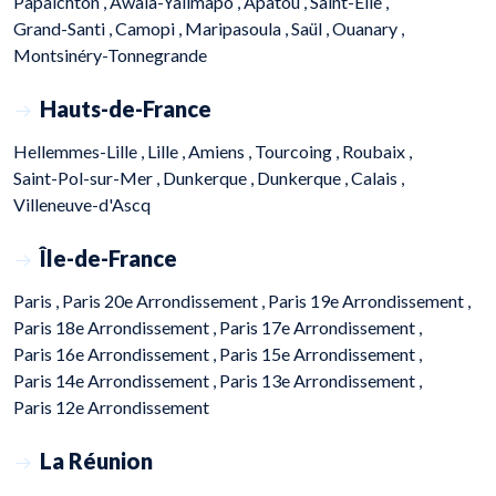
Papaichton ,
Awala-Yalimapo ,
Apatou ,
Saint-Élie ,
Grand-Santi ,
Camopi ,
Maripasoula ,
Saül ,
Ouanary ,
Montsinéry-Tonnegrande
Hauts-de-France
Hellemmes-Lille ,
Lille ,
Amiens ,
Tourcoing ,
Roubaix ,
Saint-Pol-sur-Mer ,
Dunkerque ,
Dunkerque ,
Calais ,
Villeneuve-d'Ascq
Île-de-France
Paris ,
Paris 20e Arrondissement ,
Paris 19e Arrondissement ,
Paris 18e Arrondissement ,
Paris 17e Arrondissement ,
Paris 16e Arrondissement ,
Paris 15e Arrondissement ,
Paris 14e Arrondissement ,
Paris 13e Arrondissement ,
Paris 12e Arrondissement
La Réunion