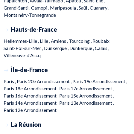
Papaichton ,
Awala-Yalimapo ,
Apatou ,
Saint-Élie ,
Grand-Santi ,
Camopi ,
Maripasoula ,
Saül ,
Ouanary ,
Montsinéry-Tonnegrande
Hauts-de-France
Hellemmes-Lille ,
Lille ,
Amiens ,
Tourcoing ,
Roubaix ,
Saint-Pol-sur-Mer ,
Dunkerque ,
Dunkerque ,
Calais ,
Villeneuve-d'Ascq
Île-de-France
Paris ,
Paris 20e Arrondissement ,
Paris 19e Arrondissement ,
Paris 18e Arrondissement ,
Paris 17e Arrondissement ,
Paris 16e Arrondissement ,
Paris 15e Arrondissement ,
Paris 14e Arrondissement ,
Paris 13e Arrondissement ,
Paris 12e Arrondissement
La Réunion