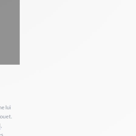
e lui
jouet.
l
,
es