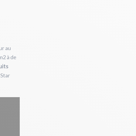
ur au
 m2 à de
uits
 Star