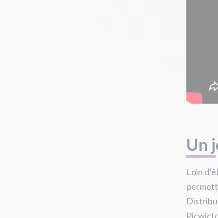
Un j
Loin d’ê
permetta
Distribu
Picwict