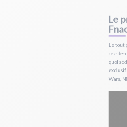
Le p
Fna
Le tout 
rez-de-
quoi séd
exclusif
Wars, Ni