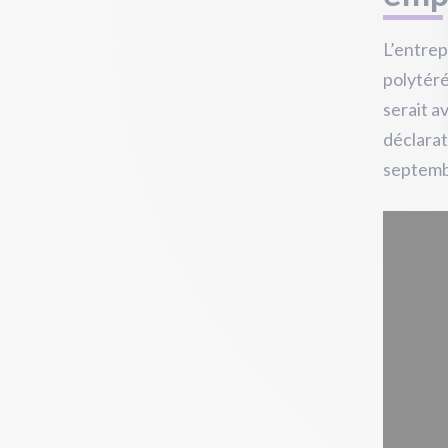
L’entrep
polytéré
serait a
déclarat
septemb