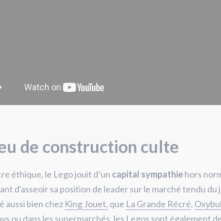
eu de construction culte
tre éthique, le Lego jouit d’un
capital sympathie
hors norm
nt d'asseoir sa position de leader sur le marché tendu du 
é aussi bien chez
King Jouet,
que
La Grande Récré
,
Oxybu
oys
ou dans les supermarchés, les Legos sont également d