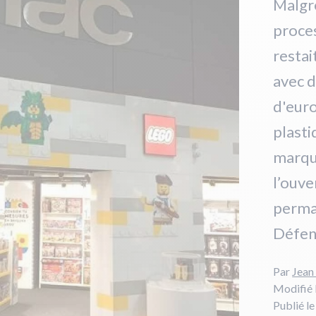
Malgré
proces
restai
avec d
d'euro
plasti
marqu
l’ouve
perman
Défen
Par
Jean
Modifié 
Publié l