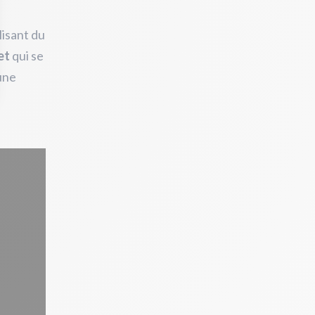
lisant du
et
qui se
une