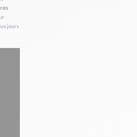
res
ur
aux jours