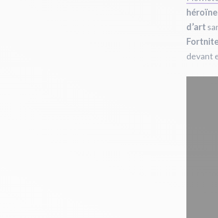
héroïne
d’art
san
Fortnit
devant e