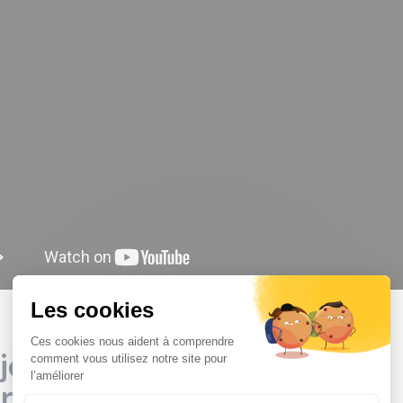
jouets plastiques à forte
reinte carbone