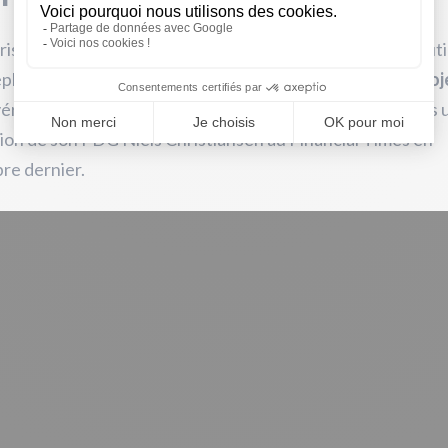
rise qui a tenté de passer à l’écoconception en 2021 en uti
phtalate d’éthylène recyclé a finalement
renoncé au proj
véré
plus polluant que la confection traditionnelle
d’après 
ion de son PDG Niels Christiansen au Financial Times en
re dernier.