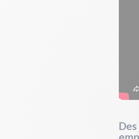
Des 
emp