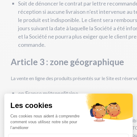
Soit de dénoncer le contrat par lettre recommand
réception si aucune livraison n’est intervenue au te
le produit est indisponible. Le client sera rembour
jours suivant la date à laquelle la Société a été in
et la Société ne pourra plus exiger que le client pre
commande.
Article 3 : zone géographique
La vente en ligne des produits présentés sur le Site est réservé
en France métropolitaine,
en Belgique.
La vente en ligne des produits présentés sur le Site est possib
dans les Départements et Territoires d’Outre-Mer (DOM/TOM)
Pour cela, le Client devra demander au préalable un devis pour