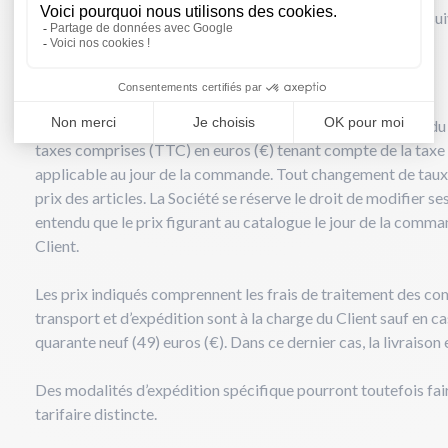
concernés à la Société en lui adressant un email à l’adresse su
Article 4 : tarifs
Les prix applicables aux produits figurant sur le catalogue du
taxes comprises (TTC) en euros (€) tenant compte de la taxe 
applicable au jour de la commande. Tout changement de taux 
prix des articles. La Société se réserve le droit de modifier s
entendu que le prix figurant au catalogue le jour de la comman
Client.
Les prix indiqués comprennent les frais de traitement des co
transport et d’expédition sont à la charge du Client sauf en ca
quarante neuf (49) euros (€). Dans ce dernier cas, la livraison e
Des modalités d’expédition spécifique pourront toutefois fair
tarifaire distincte.