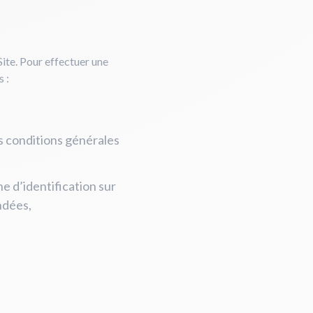
ite. Pour effectuer une
s :
s conditions générales
che d’identification sur
ndées,