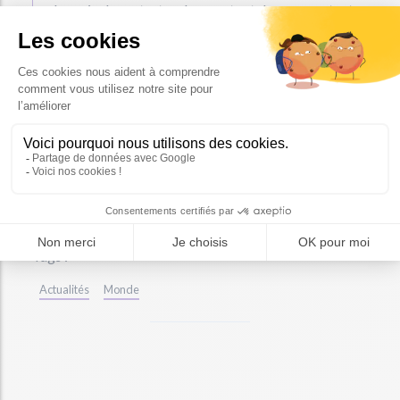
humain des catastrophes, surtout dans un contexte
où les changements climatiques intensifient la
fréquence des phénomènes météorologiques
extrêmes.
Pour en savoir plus :
https://www.francetvinfo.fr/replay-
radio/le-monde-est-a-nous/etats-unis-les-catastrophes-
naturelles-ont-deplace-2-5-millions-de-personnes-en-
2023_6372337.html
Tags :
Actualités
Monde