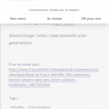
➡️
https://t.co/QxdzXcsjXS
pic.twitter.com/Kvt8ChXFHi
— TF1Info (@TF1Info)
April 4, 2024
Source image : https://app.leonardo.ai/ai-
generations
Pour en savoir plus :
https://www.francetvinfo.fr/monde/environnement/crise-
climatique/climat-la-france-identifie-500-communes-
bientot-situees-dans-des-zones-cotieres-
inhabitables_6467192.html
Tags :
Actualités
Crise climatique