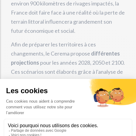
environ 900 kilomètres de rivages impactés, la
France doit faire face à une réalité où la perte de
terrain littoral influencera grandement son
futur économique et social.
Afin de préparer les territoires à ces
changements, le Cerema propose
différentes
projections
pour les années 2028, 2050 et 2100.
Ces scénarios sont élaborés grâce à l'analyse de
photographies aériennes et de données
récoltées par satellites, dans le but de mieux
comprendre et prévoir l'évolution de l'érosion
côtière.
EN DIRECT - Littoraux menacés par l'érosion
: Christophe Béchu, ministre de la Transition
écologique, invité du 20H de TF1