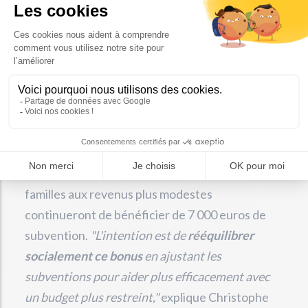
Ajustement du bonus
écologique pour les
véhicules électriques
La répartition du
bonus écologique
fait
également l'objet de mesures révisées. D'après
un décret récent, les ménages les plus aisés
verront leur aide diminuer, tandis que les
familles aux revenus plus modestes
continueront de bénéficier de 7 000 euros de
subvention.
"L'intention est de
rééquilibrer
socialement ce bonus
en ajustant les
subventions pour aider plus efficacement avec
un budget plus restreint,"
explique Christophe