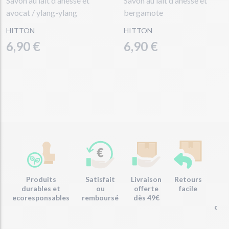
Savon au lait d'ânesse et
Savon au lait d'ânesse et
avocat / ylang-ylang
bergamote
HITTON
HITTON
6,90 €
6,90 €
Produits
Satisfait
Livraison
Retours
Em
durables et
ou
offerte
facile
re
ecoresponsables
remboursé
dès 49€
com