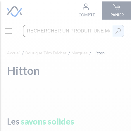
COMPTE
PANIER
Accueil
Boutique Zéro Déchet
Marques
Hitton
Hitton
Les
savons solides