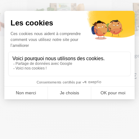
Le kit potager - kit de mémé
Le kit potag
ORTUSIA
ORTUSIA
19,90 €
18,90 €