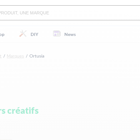
op
DIY
News
t
Marques
Ortusia
rs créatifs