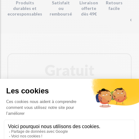
Produits
Satisfait
Livraison
Retours
Em
durables et
ou
offerte
facile
re
ecoresponsables
remboursé
dès 49€
com
Gratuit
0€
Accès au magasin en ligne
5% de réduction sur tous les produits du magasin
Frais de livraison plafonné à 5€