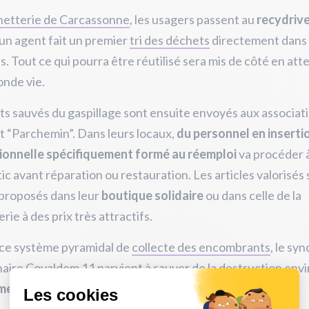
hetterie de Carcassonne
, les usagers passent au
recydriv
 un agent fait un premier
tri des déchets
directement dans 
s. Tout ce qui pourra être réutilisé sera mis de côté en at
onde vie.
ts sauvés du gaspillage sont ensuite envoyés aux associat
 “Parchemin”. Dans leurs locaux,
du personnel en inserti
ionnelle spécifiquement formé au réemploi
va procéder 
ic avant réparation ou restauration. Les articles valorisés
 proposés dans leur
boutique solidaire
ou dans celle de la
rie à des prix très attractifs.
 ce système pyramidal de
collecte des encombrants
, le syn
aire Covaldem 11 parvient à sauver de la destruction env
me des déchets
des administrés.