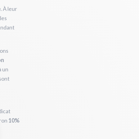
e
. À leur
les
tendant
ions
on
à un
 sont
dicat
iron
10%