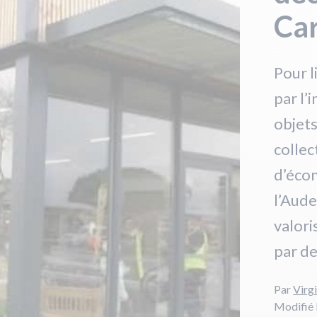
Ca
Pour l
par l’
objets
collec
d’écon
l’Aude
valori
par de
Par
Virgi
Modifié 