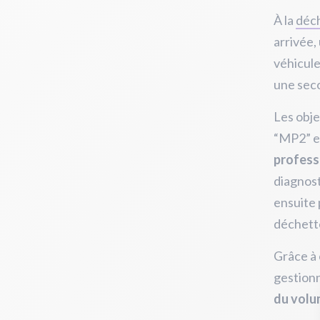
À la
déc
arrivée,
véhicule
une sec
Les obje
“MP2” et
profess
diagnost
ensuite
déchette
Grâce à
gestionn
du volu