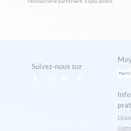
ressourcerie partenaire. Explications.
Moy
Suivez-nous sur
Inf
pra
L'équ
Conta