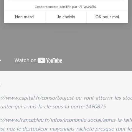
:
://www.capital.fr/conso/toujust-ou-vont-atterrir-les-sto
unter-qui-a-mis-la-cle-sous-la-porte-1490875
://www.francebleu.fr/infos/economie-social/apres-la-faill
st-noz-le-destockeur-mayennais-rachete-presque-tout-le