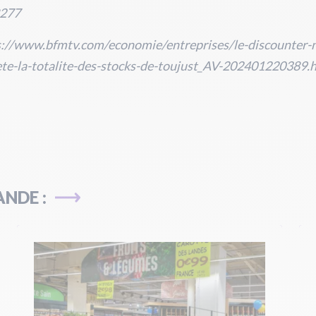
277
s://www.bfmtv.com/economie/entreprises/le-discounter-
ete-la-totalite-des-stocks-de-toujust_AV-202401220389.
NDE :