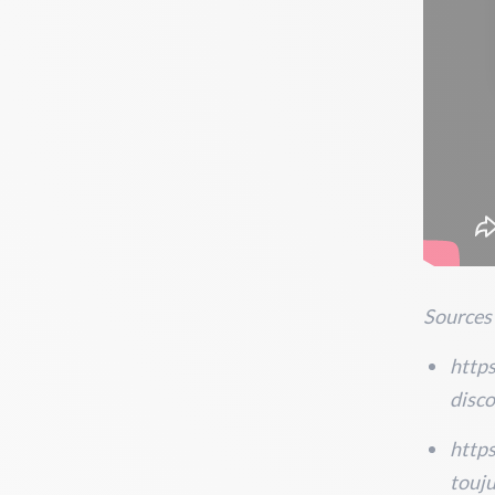
Sources 
https
disco
https
touju