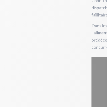
Connu po
dispatc
faillitai
Dans les
l'
alimen
prédéces
concurr