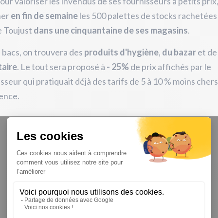
ur valoriser les invendus de ses fournisseurs à petits prix
her
en fin de semaine
les 500 palettes de stocks rachetées
re Toujust
dans une cinquantaine de ses magasins
.
 bacs, on trouvera des
produits d'hygiène
,
du bazar
et de
taire
. Le tout sera proposé à
- 25%
de prix affichés par le
seur qui pratiquait déjà des tarifs de 5 à 10 % moins chers
ence.