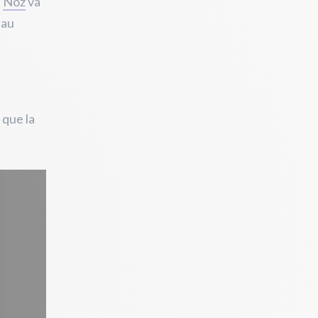
,
Noz
va
 au
 que la