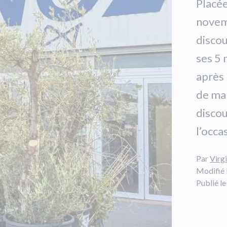
Placée
novemb
discou
ses 5 
après 
de mar
discou
l’occa
Par
Virgi
Modifié 
Publié l