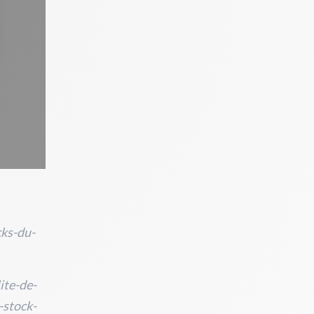
cks-du-
ite-de-
-stock-