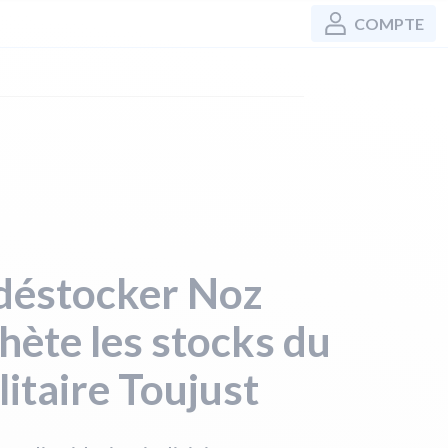
COMPTE
déstocker Noz
hète les stocks du
llitaire Toujust