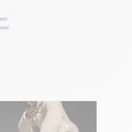
noz-
html