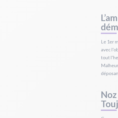
L’am
dém
Le 1er m
avec l’o
tout l’h
Malheur
déposant
Noz 
Tou