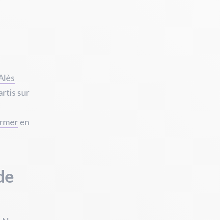
Alès
rtis sur
ermer
en
de