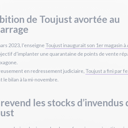
bition de Toujust avortée au
arrage
ars 2023, l’enseigne
Toujust inaugurait son 1er magasin à 
bjectif d’implanter une quarantaine de points de vente répa
exagone.
eusement en redressement judiciaire,
Toujust a fini par f
 le bilan à la mi-novembre.
revend les stocks d’invendus 
just