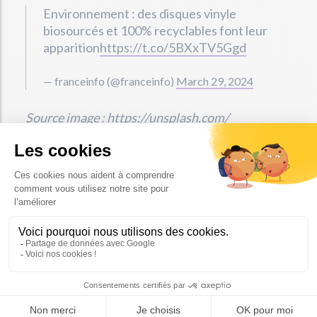
Environnement : des disques vinyle
biosourcés et 100% recyclables font leur
apparition
https://t.co/5BXxTV5Ggd
— franceinfo (@franceinfo)
March 29, 2024
Source image : https://unsplash.com/
Pour en savoir plus :
https://www.francetvinfo.fr/replay-
radio/aujourd-hui-c-est-demain/environnement-des-
disques-vinyle-biosources-et-100-recyclables-font-leur-
apparition_6424711.html
Tags :
Actualités
alternatives