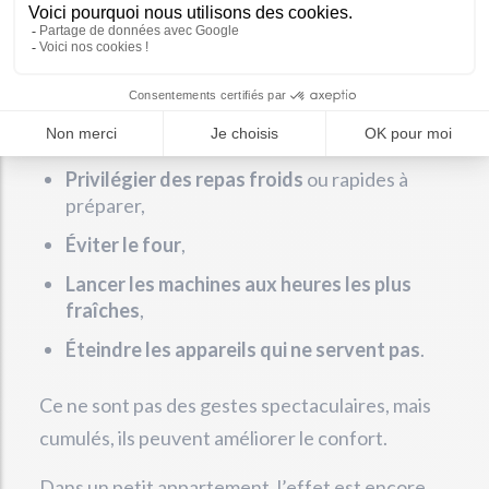
branchés inutilement
: ces équipements
ajoutent de la chaleur dans un appartement déjà
difficile à supporter.
Il vaut mieux :
Privilégier des repas froids
ou rapides à
préparer,
Éviter le four
,
Lancer les machines aux heures les plus
fraîches
,
Éteindre les appareils qui ne servent pas
.
Ce ne sont pas des gestes spectaculaires, mais
cumulés, ils peuvent améliorer le confort.
Dans un petit appartement, l’effet est encore