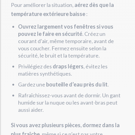
Pour améliorer la situation,
aérez dès que la
température extérieure baisse
:
Ouvrez largement vos fenêtres si vous
pouvez le faire en sécurité
. Créez un
courant d’air, même temporaire, avant de
vous coucher. Fermez ensuite selon la
sécurité, le bruit et la température.
Privilégiez des
draps légers
, évitez les
matières synthétiques.
Gardez une
bouteille d’eau près du lit
.
Rafraîchissez-vous avant de dormir. Un gant
humide sur la nuque ou les avant-bras peut
aussi aider.
Si vous avez plusieurs pièces, dormez dans la
plus fraîche
, même si ce n’est pas votre