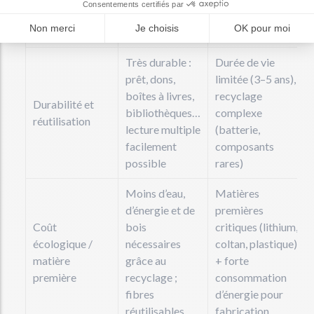
compenser
écologiquement
fois, x5 si lu
l’impact initial
cinq fois…)
Très durable :
Durée de vie
prêt, dons,
limitée (3–5 ans),
boîtes à livres,
recyclage
Durabilité et
bibliothèques…
complexe
réutilisation
lecture multiple
(batterie,
facilement
composants
possible
rares)
Moins d’eau,
Matières
d’énergie et de
premières
Coût
bois
critiques (lithium,
écologique /
nécessaires
coltan, plastique)
matière
grâce au
+ forte
première
recyclage ;
consommation
fibres
d’énergie pour
réutilisables
fabrication