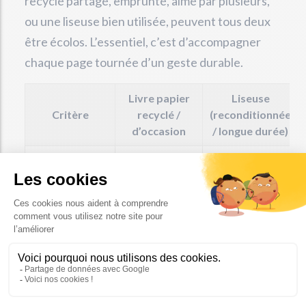
recyclé partagé, emprunté, aimé par plusieurs,
ou une liseuse bien utilisée, peuvent tous deux
être écolos. L’essentiel, c’est d’accompagner
chaque page tournée d’un geste durable.
Livre papier
Liseuse
Critère
recyclé /
(reconditionnée
d’occasion
/ longue durée)
≈ 160–170 kg
~ 0,45 kg CO₂
Empreinte
CO₂ sur son
si lu 2 fois (≈1,3
carbone (par
cycle de vie
kg neuf divisé
lecture unique)
(équivalent à ~80
par 2)
livres neufs)
Chaque lecture
Entre 50 à 80
Nombre de
supplémentaire
livres lus (sur ~4
lectures pour
divise l’impact
ans) pour
rentabiliser
(x2 si lu deux