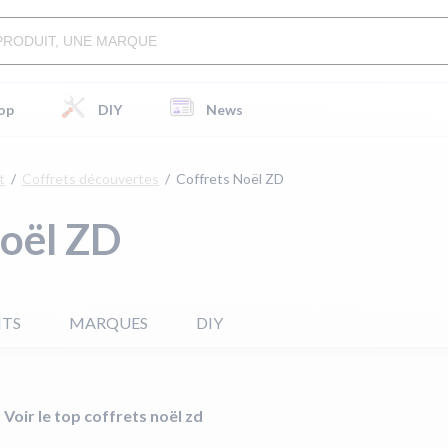
op
DIY
News
t
Coffrets découvertes
Coffrets Noël ZD
Noël ZD
ITS
MARQUES
DIY
Voir le top coffrets noël zd