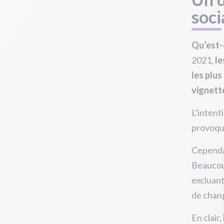
soci
Qu’est-
2021,
le
les plus
vignette
L’intent
provoqu
Cependan
Beaucou
excluant
de chang
En clair,