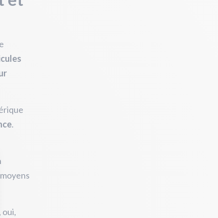
de
icules
ur
hérique
nce
.
n
s moyens
 oui,