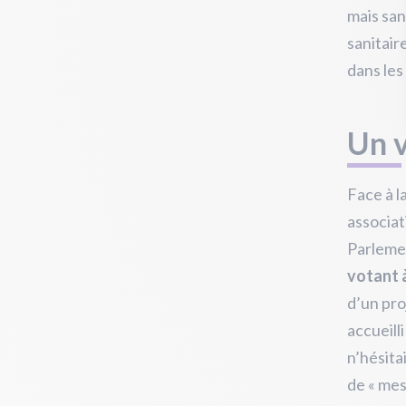
mais san
sanitaire
dans les
Un v
Face à l
associat
Parleme
votant à
d’un pro
accueill
n’hésita
de « mesu