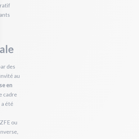
ratif
vants
ale
par des
 invité au
ise en
e cadre
 a été
s ZFE ou
’inverse,