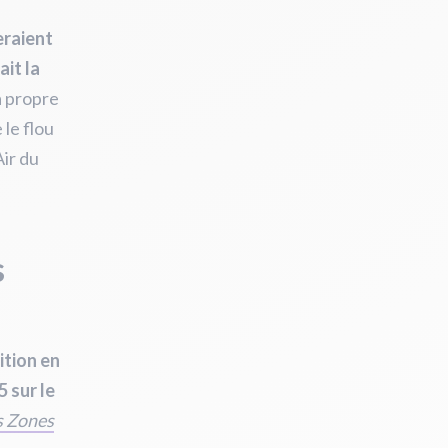
eraient
ait la
a propre
 le flou
Air du
s
ition en
5 sur le
s Zones