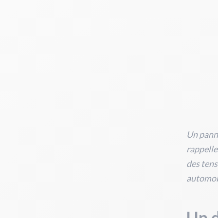
Un panne
rappelle
des tens
automob
Un d