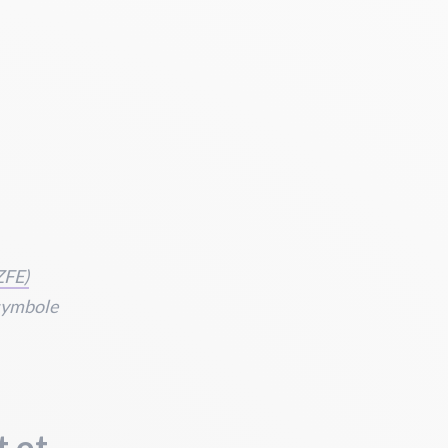
ZFE)
 symbole
t et