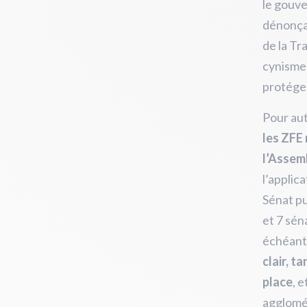
le gouve
dénonçan
de la Tr
cynisme 
protéger
Pour au
les ZFE 
l’Assemb
l’applic
Sénat pu
et 7 sén
échéant,
clair, t
place
, 
agglomé