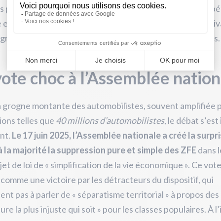
s pénaliser les plus précaires. Cette opposition entre impé
 et réalité sociale a fait des ZFE l’un des sujets les plus cli
 grandes agglomérations françaises ces dernières années.
ote choc à l’Assemblée nation
a grogne montante des automobilistes, souvent amplifiée 
ions telles que
40 millions d’automobilistes
, le débat s’est
nt.
Le 17 juin 2025, l’Assemblée nationale a créé la surpr
 la majorité la suppression pure et simple des ZFE
dans l
jet de loi de « simplification de la vie économique ». Ce vote
i comme une victoire par les détracteurs du dispositif, qui
ient pas à parler de « séparatisme territorial » à propos de
re la plus injuste qui soit » pour les classes populaires. À l