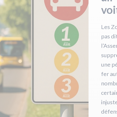
voi
Les Zo
pas di
l’Asse
suppre
une pé
fer au
nombr
certai
injust
défens