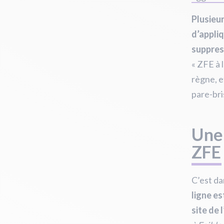
Plusieur
d’appliq
suppres
« ZFE à 
règne, et
pare-br
Une 
ZFE
C’est da
ligne es
site de