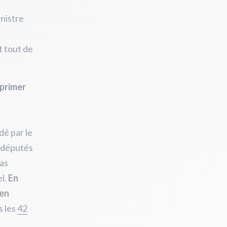
nistre
«
t tout de
pprimer
dé par le
7 députés
cas
el.
En
 en
s les
42