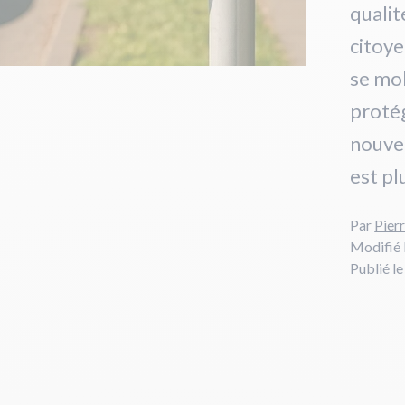
qualité
citoye
se mob
protég
nouvea
est pl
Par
Pier
Modifié 
Publié l