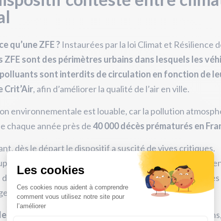
al
ce qu’une ZFE ?
Instaurées par la loi Climat et Résilience 
s ZFE sont des périmètres urbains dans lesquels les véh
 polluants sont interdits de circulation en fonction de le
 Crit’Air
, afin d’améliorer la qualité de l’air en ville.
ion environnementale est louable, car la pollution atmosp
e chaque année près de
40 000 décès prématurés en Fra
t, dès le départ le dispositif a suscité de vives critiques.
p reprochent aux ZFE de créer
des injustices sociales
e
 des centres-villes les ménages modestes qui n’ont pas le
er de voiture pour un modèle récent et propre.
le ZFE est devenu un casse-tête
: protéger nos poumons,