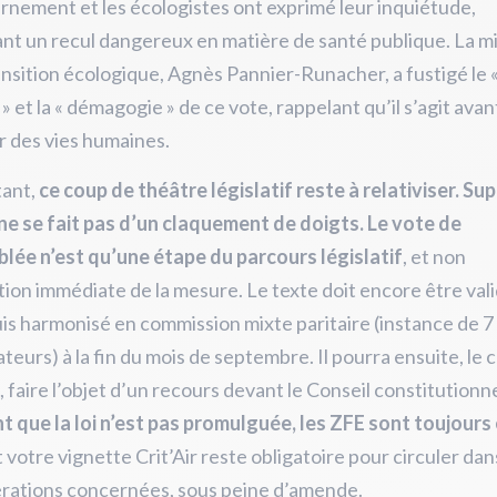
rnement et les écologistes ont exprimé leur inquiétude,
t un recul dangereux en matière de santé publique. La mi
ansition écologique, Agnès Pannier-Runacher, a fustigé le 
» et la « démagogie » de ce vote, rappelant qu’il s’agit avan
 des vies humaines.
tant,
ce coup de théâtre législatif reste à relativiser. Su
ne se fait pas d’un claquement de doigts. Le vote de
lée n’est qu’une étape du parcours législatif
, et non
ation immédiate de la mesure. Le texte doit encore être vali
is harmonisé en commission mixte paritaire (instance de 
ateurs) à la fin du mois de septembre. Il pourra ensuite, le 
 faire l’objet d’un recours devant le Conseil constitutionn
ant que la loi n’est pas promulguée, les ZFE sont toujours
et votre vignette Crit’Air reste obligatoire pour circuler dan
rations concernées
, sous peine d’amende.