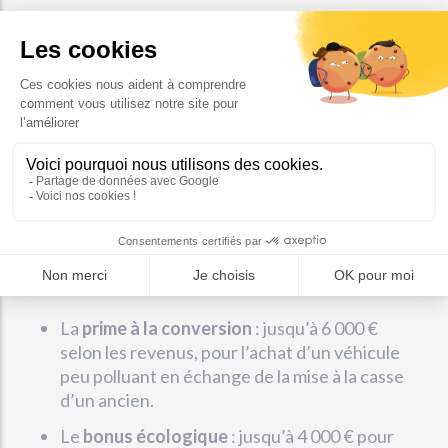
Prenons un exemple local
: un habitant de Saint-
Avé qui utilise quotidiennement son vieux
Renault Scénic diesel Crit’Air 5 pour aller
travailler à Vannes pourrait se retrouver
contraint de le remplacer ou de le laisser au
garage si la ZFE entre en vigueur. Or, avec un
SMIC ou un petit salaire, le budget voiture ne
laisse que peu de marge.
👉
Les aides nationales disponibles
:
La
prime à la conversion
: jusqu’à 6 000 €
selon les revenus, pour l’achat d’un véhicule
peu polluant en échange de la mise à la casse
d’un ancien.
Le
bonus écologique
: jusqu’à 4 000 € pour