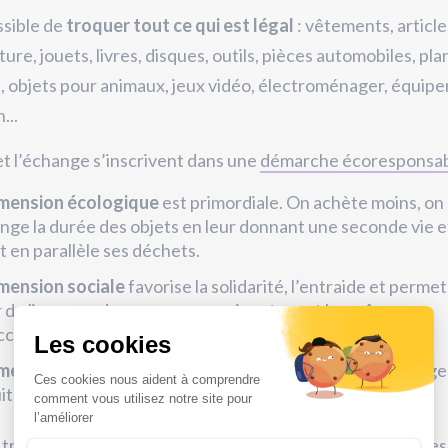
ossible de
troquer tout ce qui est légal
: vêtements, article
ture, jouets, livres, disques, outils, pièces automobiles, pla
 objets pour animaux, jeux vidéo, électroménager, équip
...
et l’échange s’inscrivent dans une
démarche écoresponsa
mension écologique
est primordiale. On achète moins, on
nge la durée des objets en leur donnant une seconde vie e
t en parallèle ses déchets.
mension sociale
favorise la solidarité, l’entraide et permet
 du lien avec des personnes qui partagent les mêmes
cupations écologiques, sans contrepartie financière.
mension économique
est importante puisque les échange
its et permettent de faire des économies.
 troc en famille est également une façon de
sensibiliser le