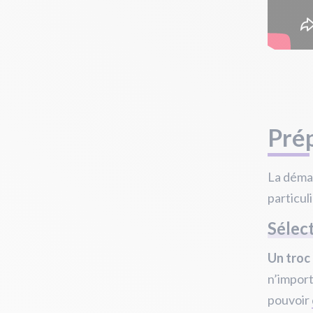
Pré
La démar
particuli
Sélect
Un troc 
n’import
pouvoir