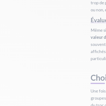
trop de 
ou non, 
Évalue
Même si 
valeur d
souvent 
affichés
particul
Choi
Une fois
groupes 
du troc 