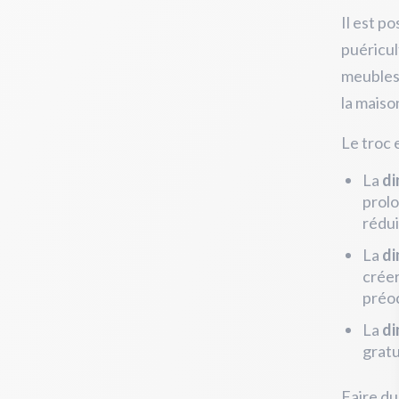
Il est p
puéricul
meubles,
la maison
Le troc 
La
di
prolo
rédui
La
di
créer
préoc
La
di
gratu
Faire du