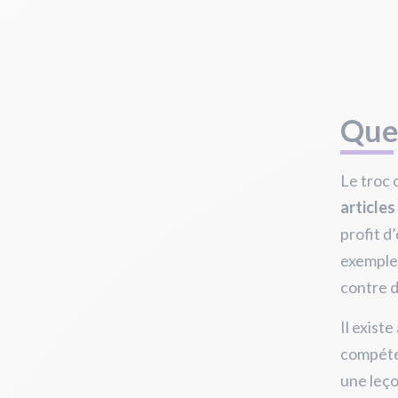
Quel
Le troc 
article
profit d
exemple,
contre 
Il existe
compéte
une leço