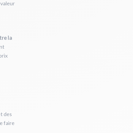
 valeur
tre la
ent
prix
e
et des
e faire