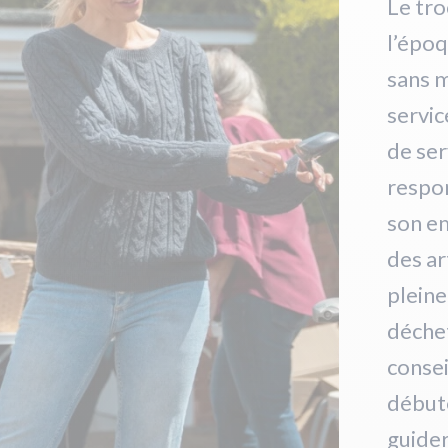
Le tro
l’époq
sans m
servic
de ser
respon
son e
des ar
plein
déche
consei
débute
guide