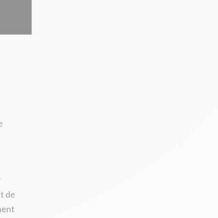
e
r
st de
nent