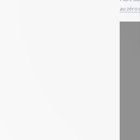
au zéro