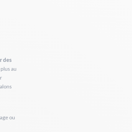
r des
 plus au
r
talons
sage ou