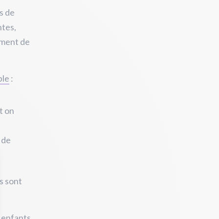
s de
ntes,
ement de
ble
:
t on
 de
s sont
s enfants