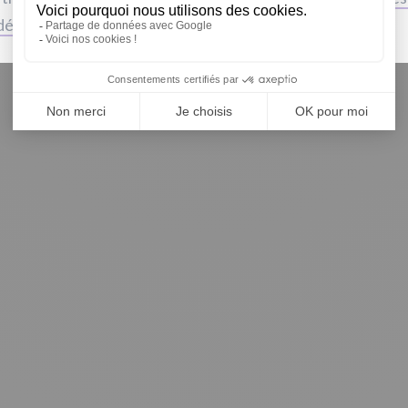
 déchet
.