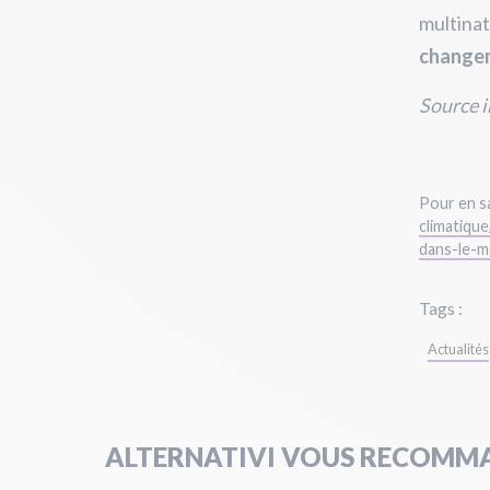
multinat
changem
Source i
Pour en sa
climatiqu
dans-le-
Tags :
Actualités
ALTERNATIVI VOUS RECOMMA