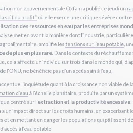
sation non gouvernementale Oxfam a publié ce jeudi un
ra
"la soif du profit"
où elle exerce une critique sévère contre 
isation des ressources en eau par les entreprises mond
alyse met en avant la manière dont l'industrie, particulièr
agroalimentaire, amplifie les
tensions sur l'eau potable
, un
e de plus en plus rare
. Dans le contexte du réchauffeme
ue, cela affecte un individu sur trois dans le monde qui, d'a
 de l'ONU, ne bénéficie pas d'un accès sain à l'eau.
accentue l'inquiétude quant à la croissance non viable de l
ation d'eau
à l'échelle planétaire, produite par un systèm
ue centré sur l'
extraction et la productivité excessive
.
n a un impact direct sur les droits humains, en exacerbant l
és et en mettant en danger les populations qui pâtissent dé
'accès à l'eau potable.