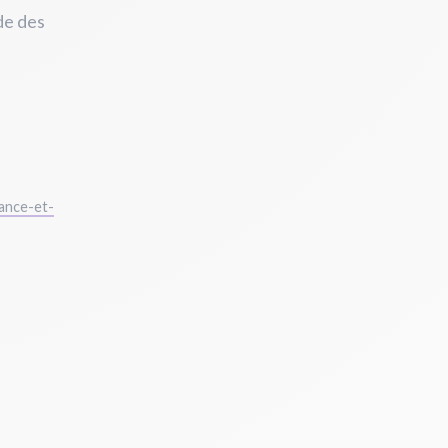
de des
ance-et-