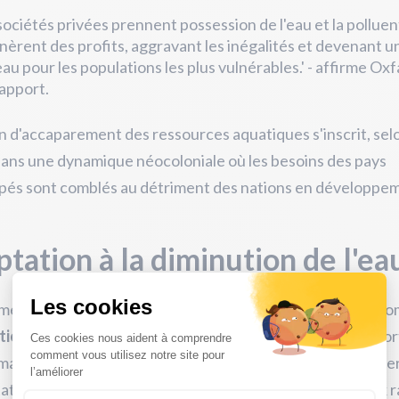
sociétés privées prennent possession de l'eau et la polluen
énèrent des profits, aggravant les inégalités et devenant u
au pour les populations les plus vulnérables.' - affirme Ox
apport.
n d'accaparement des ressources aquatiques s'inscrit, sel
ans une dynamique néocoloniale où les besoins des pays
pés sont comblés au détriment des nations en développe
tation à la diminution de l'ea
ment cite des
exemples concrets de cette exploitation
, c
tions massives par les pays riches
, de marchandises à fo
ation d'eau provenant de régions confrontées à la séche
tation d'industries polluantes, et l'extraction de minéraux 