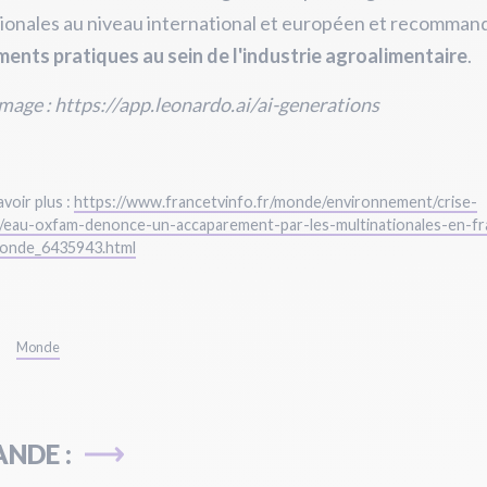
ionales au niveau international et européen et recomman
ents pratiques au sein de l'industrie agroalimentaire
.
mage : https://app.leonardo.ai/ai-generations
voir plus :
https://www.francetvinfo.fr/monde/environnement/crise-
e/eau-oxfam-denonce-un-accaparement-par-les-multinationales-en-fr
monde_6435943.html
Monde
NDE :