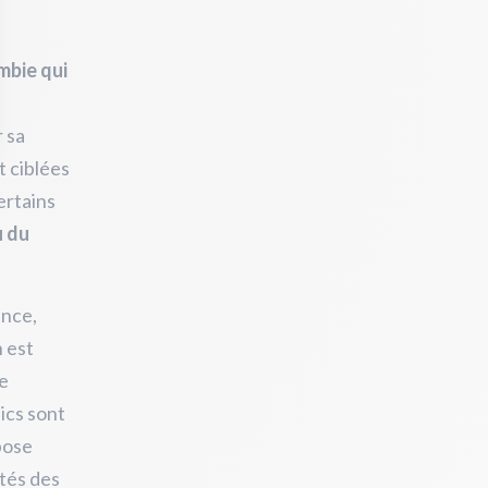
mbie qui
r sa
t ciblées
ertains
u du
ance,
n est
de
ics sont
pose
ités des