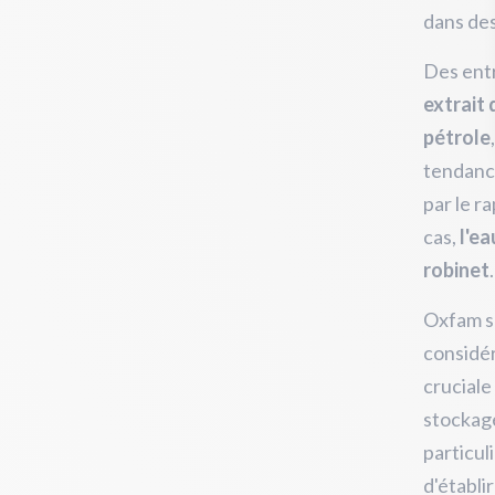
dans des
Des ent
extrait
pétrole
tendance
par le r
cas,
l'ea
robinet
.
Oxfam so
considér
cruciale 
stockage
particul
d'établi