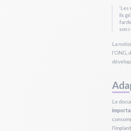
'Les 
ils g
farde
son r
La notio
l'ONG, d
dévelop
Adap
Le docu
importa
consomm
l'implan