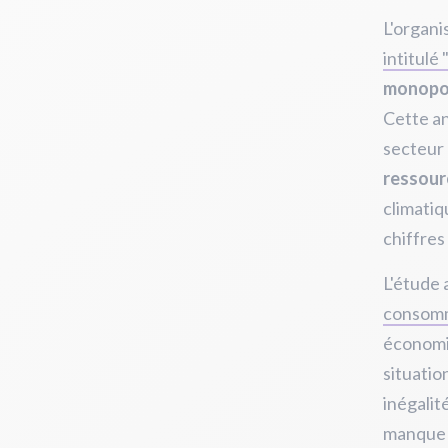
L'organi
intitulé 
monopol
Cette an
secteur 
ressourc
climatiq
chiffres
L'étude 
consomm
économiq
situatio
inégalit
manque d