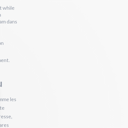
t while
n
fam dans
on
ment.
u
omme les
rte
resse,
rares