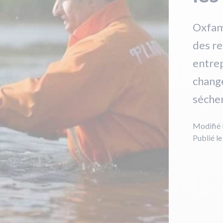
Oxfam
des r
entrep
chang
sécher
Modifié 
Publié l