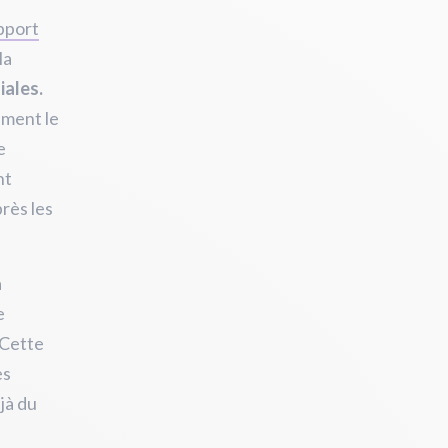
pport
la
iales.
ement le
e
nt
près les
a
e
 Cette
es
jà du