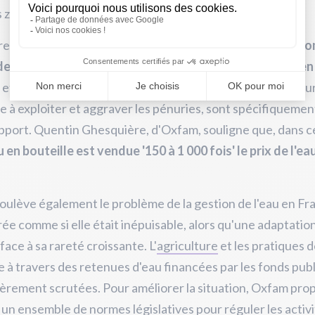
 zones déjà affectées par le stress hydrique.
reprises comme la compagnie pétrolière
Perenco en Colo
 de grandes quantités d'eau pour un faible rendement en
, et le secteur de l'eau en bouteille, fortement critiqué pou
 à exploiter et aggraver les pénuries, sont spécifiquemen
apport. Quentin Ghesquière, d'Oxfam, souligne que, dans c
u en bouteille est vendue '150 à 1 000 fois' le prix de l'ea
ulève également le problème de la gestion de l'eau en Fr
ée comme si elle était inépuisable, alors qu'une adaptatio
face à sa rareté croissante. L'
agriculture
et les pratiques 
 à travers des retenues d'eau financées par les fonds publ
ièrement scrutées. Pour améliorer la situation, Oxfam pro
r un ensemble de normes législatives pour réguler les activ