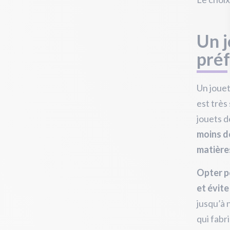
Un j
pré
Un jouet
est très
jouets d
moins d
matière
Opter p
et évite
jusqu’à 
qui fabr