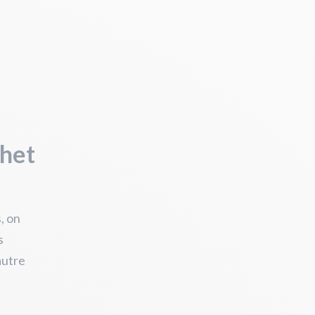
chet
, on
s
autre