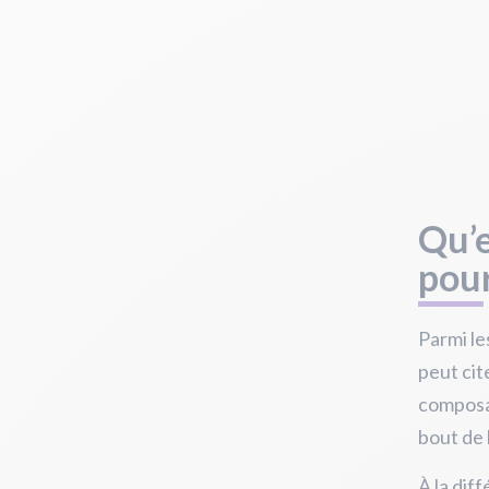
Qu’e
pour
Parmi le
peut cit
composan
bout de 
À la dif