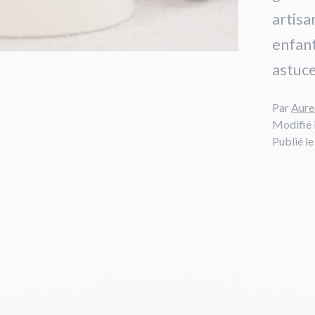
artisa
enfant
astuce
Par
Aure
Modifié 
Publié l