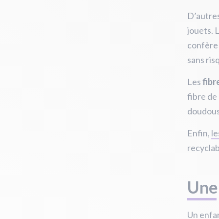
D’autres
jouets. 
confère 
sans ris
Les
fibr
fibre de
doudous,
Enfin,
le
recyclab
Une 
Un enfant