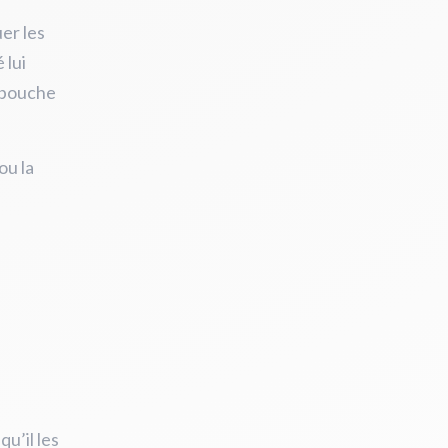
er les
 lui
a bouche
ou la
qu’il les