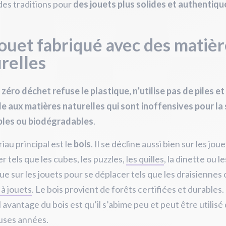
 des traditions pour
des jouets plus solides et authentiqu
ouet fabriqué avec des matièr
relles
 zéro déchet refuse le plastique, n’utilise pas de piles et 
le aux matières naturelles qui sont inoffensives pour la
bles ou biodégradables
.
iau principal est le
bois
. Il se décline aussi bien sur les joue
r tels que les cubes, les puzzles,
les quilles
, la dinette ou l
que sur les jouets pour se déplacer tels que les draisiennes
 à jouets
. Le bois provient de forêts certifiées et durables.
l avantage du bois est qu’il s’abime peu et peut être utilisé
ses années.