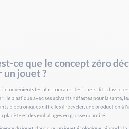
st-ce que le concept zéro dé
 un jouet ?
s inconvénients les plus courants des jouets dits classiques
er : le plastique avec ses solvants néfastes pour la santé, le
ts électroniques difficiles à recycler, une production à l’
la planète et des emballages en grosse quantité.
férence du jouet classique, un jouet écologique répond à
la