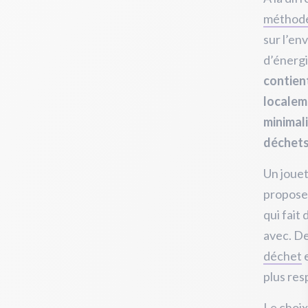
méthode
sur l’en
d’énerg
contient
localem
minimali
déchet
Un jouet
propose 
qui fait
avec. De
déchet
e
plus res
Le choi