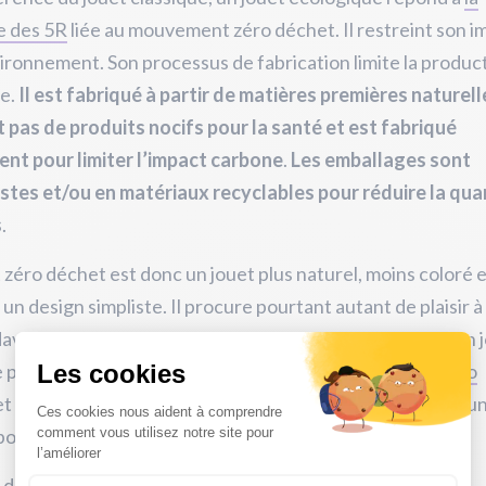
 des 5R
liée au mouvement zéro déchet. Il restreint son i
vironnement. Son processus de fabrication limite la produc
ie.
Il est fabriqué à partir de matières premières naturell
 pas de produits nocifs pour la santé et est fabriqué
ent pour limiter l’impact carbone
.
Les emballages sont
stes et/ou en matériaux recyclables pour réduire la qua
s
.
 zéro déchet est donc un jouet plus naturel, moins coloré e
un design simpliste. Il procure pourtant autant de plaisir à
 davantage fonctionner son imagination et sa créativité en 
 plus,
un enfant sensibilisé dès son plus jeune âge au zéro
t qui est habitué à jouer avec des jeux écologiques sera u
ponsable et respectueux de l’environnement.
x de
jouets zéro déchet
repose sur plusieurs critères.