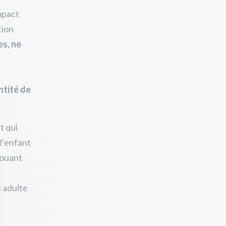
mpact
tion
es, ne
ntité de
t qui
 l’enfant
jouant
n adulte