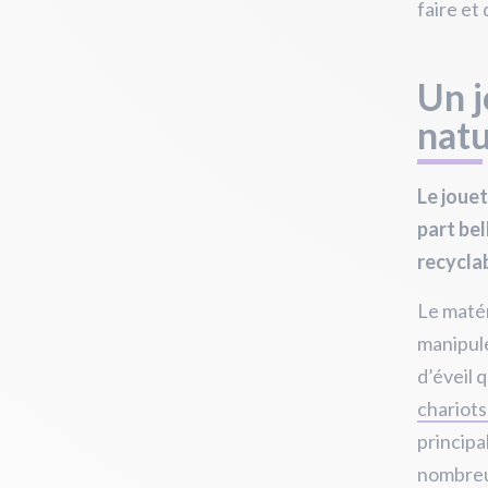
faire et
Un j
natu
Le jouet
part bel
recycla
Le matér
manipule
d’éveil 
chariots
principa
nombreu