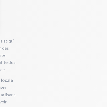
aise qui
n des
rte
ilité des
nce.
 locale
iver
 artisans
voir-