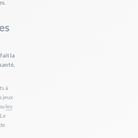
es
.
es
fait la
 santé,
ts à
es jeux
 ou
les
 Le
 de