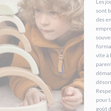
Les jo
sont b
des en
emprei
souven
formal
vite à
paren
démar
désorm
Respec
pour l
goût d