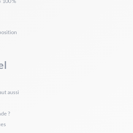
 « 100 %
position
el
aut aussi
nde ?
ues