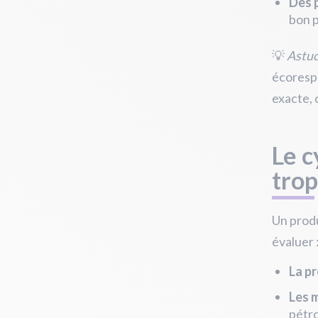
Des 
bon p
💡
Astu
écorespo
exacte, 
Le c
trop
Un produ
évaluer 
La p
Les 
pétro