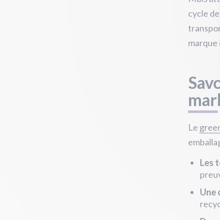
cycle de
transpor
marque e
Savo
mar
Le
gree
emballag
Les 
preuv
Une c
recyc