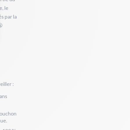
, le
s par la
😬
iller :
sans
 bouchon
que.