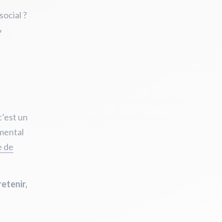
social ?
?
c’est un
amental
e de
etenir,