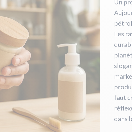
Un pr
Aujour
pétrole
Les r
durabl
planèt
slogan
marke
produi
faut c
réflex
dans 