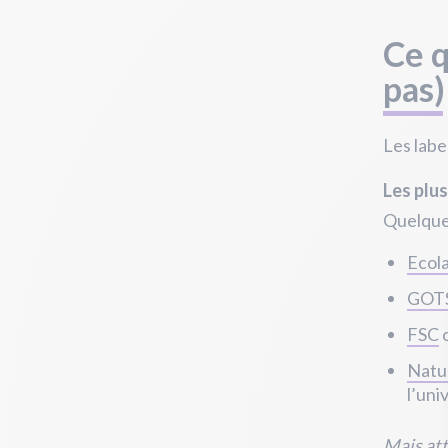
Ce q
pas)
Les labe
Les plus
Quelques
Ecol
GOT
FSC
Natu
l’uni
Mais at