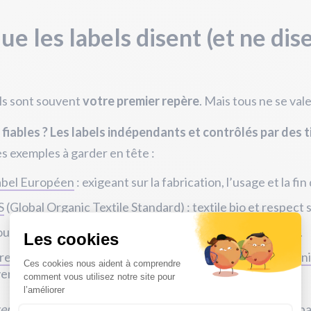
ue les labels disent (et ne dis
ls sont souvent
votre premier repère
. Mais tous ne se val
 fiables ? Les labels indépendants et contrôlés par des t
 exemples à garder en tête :
abel Européen
: exigeant sur la fabrication, l’usage et la fin 
S
(Global Organic Textile Standard) : textile bio et respect s
ou
PEFC
: pour le bois issu de forêts gérées durablement.
re & Progrès
,
Slow Cosmétique
, ou encore
Cosmos Organi
vers de la cosmétique et de l’alimentaire bio.
tention
: un label ne garantit pas tout. Il peut couvrir une p