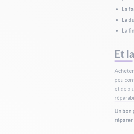
La fa
La du
La fi
Et l
Acheter 
peu cont
et de pl
réparabi
Un bon p
réparer 