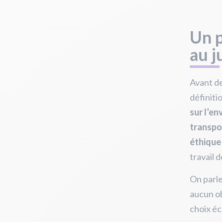
Un p
au j
Avant de
définiti
sur l’en
transpor
éthique 
travail 
On parle
aucun ob
choix éc