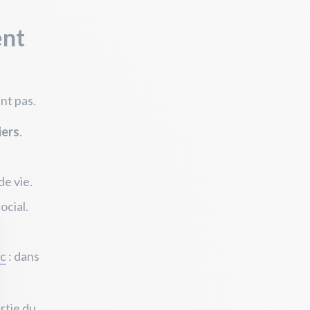
ent
ent pas.
iers
.
de vie.
ocial.
c
: dans
artie du