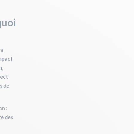
quoi
la
mpact
n,
pect
ns de
on :
re des