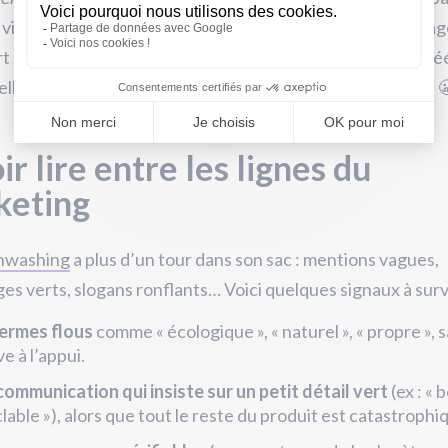
 vie (souvent la fabrication) sans dire un mot sur l’emballage
t ou la durabilité du produit. Et certains labels maison (créé
lle-même) sont là pour verdir l’image sans réel contrôle. 
ir lire entre les lignes du
keting
nwashing
a plus d’un tour dans son sac : mentions vagues,
es verts, slogans ronflants… Voici quelques signaux à surve
termes flous
comme « écologique », « naturel », « propre », 
e à l’appui.
ommunication qui insiste sur un petit détail vert
(ex : «
lable »), alors que tout le reste du produit est catastrophi