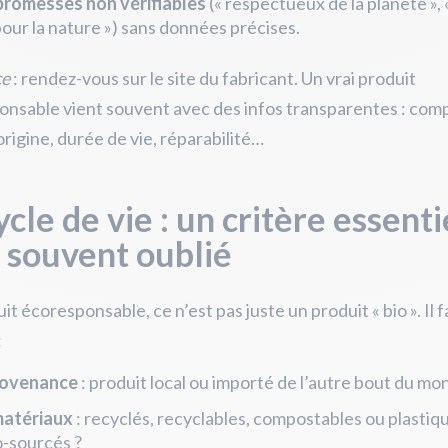
promesses non vérifiables
(« respectueux de la planète »,
our la nature ») sans données précises.
ce
: rendez-vous sur le site du fabricant. Un vrai produit
nsable vient souvent avec des infos transparentes : com
origine, durée de vie, réparabilité…
ycle de vie : un critère essenti
 souvent oublié
it écoresponsable, ce n’est pas juste un produit « bio ». Il f
:
rovenance
: produit local ou importé de l’autre bout du mo
matériaux
: recyclés, recyclables, compostables ou plastiq
-sourcés ?