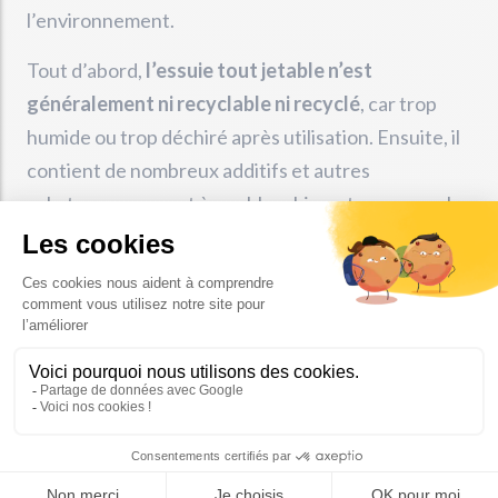
l’environnement.
Tout d’abord,
l’essuie tout jetable n’est
généralement ni recyclable ni recyclé
, car trop
humide ou trop déchiré après utilisation. Ensuite, il
contient de nombreux additifs et autres
substances servant à son blanchiment par exemple,
ou encore des azurants optiques et des agents de
collage.
La consommation de papier jetable est en partie
responsable de la déforestation. En effet, environ
50 000 arbres sont coupés chaque jour dans le seul
but de produire des serviettes jetables. Cet
abattage n’est pas sans conséquence sur
l’environnement, et le bois, contrairement à ce que