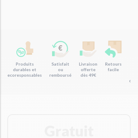
Produits
Satisfait
Livraison
Retours
Em
durables et
ou
offerte
facile
re
ecoresponsables
remboursé
dès 49€
com
Gratuit