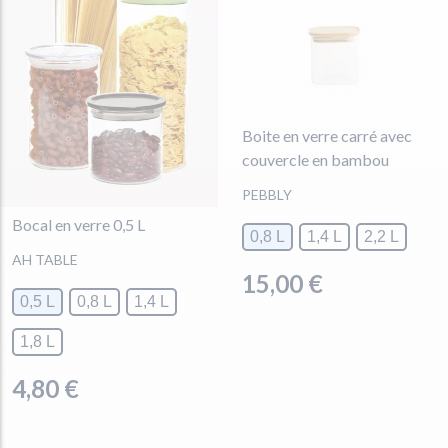
Boite en verre carré avec
couvercle en bambou
PEBBLY
Bocal en verre 0,5 L
0,8 L
1,4 L
2,2 L
AH TABLE
15,00 €
0,5 L
0,8 L
1,4 L
1,8 L
4,80 €