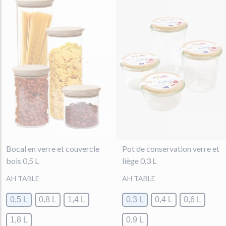
Bocal en verre et couvercle
Pot de conservation verre et
bois 0,5 L
liège 0,3 L
AH TABLE
AH TABLE
0,5 L
0,8 L
1,4 L
0,3 L
0,4 L
0,6 L
1,8 L
0,9 L