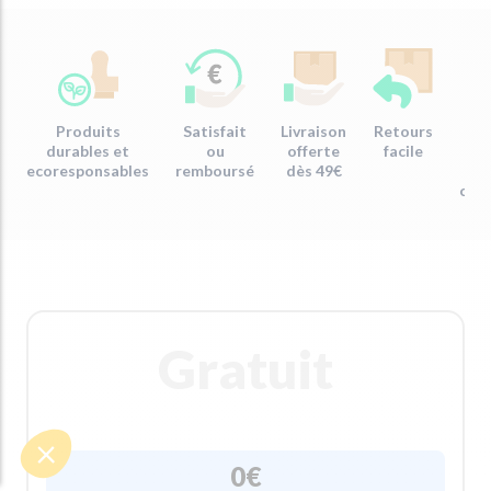
Produits
Satisfait
Livraison
Retours
Em
durables et
ou
offerte
facile
re
ecoresponsables
remboursé
dès 49€
com
Gratuit
0€