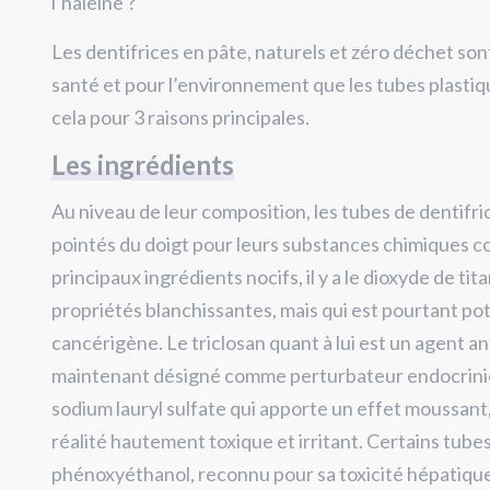
l’haleine ?
Les dentifrices en pâte, naturels et zéro déchet sont
santé et pour l’environnement que les tubes plastiqu
cela pour 3 raisons principales.
Les ingrédients
Au niveau de leur composition, les tubes de dentifri
pointés du doigt pour leurs substances chimiques c
principaux ingrédients nocifs, il y a le dioxyde de tita
propriétés blanchissantes, mais qui est pourtant po
cancérigène. Le triclosan quant à lui est un agent an
maintenant désigné comme perturbateur endocrinien
sodium lauryl sulfate qui apporte un effet moussant,
réalité hautement toxique et irritant. Certains tu
phénoxyéthanol, reconnu pour sa toxicité hépatiqu