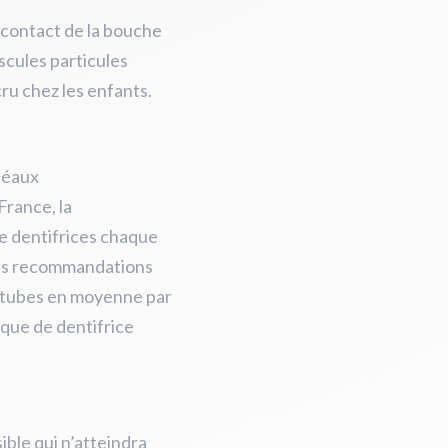
u contact de la bouche
scules particules
ru chez les enfants.
fléaux
France, la
de dentifrices chaque
 les recommandations
 22 tubes en moyenne par
ique de dentifrice
ible qui n’atteindra