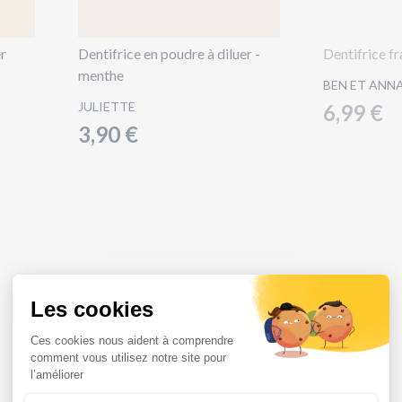
er
Dentifrice en poudre à diluer -
Dentifrice fr
menthe
BEN ET ANN
JULIETTE
6,99 €
3,90 €
menthe
citron
orange naturelle