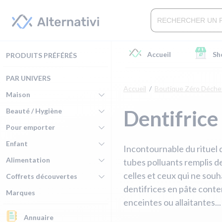
Accueil
Sh
PRODUITS PRÉFÉRÉS
PAR UNIVERS
Accueil
Boutique Zéro Déche
Maison
Dentifrice
Beauté / Hygiène
Pour emporter
Enfant
Incontournable du rituel 
Alimentation
tubes polluants remplis d
celles et ceux qui ne sou
Coffrets découvertes
dentifrices en pâte conte
Marques
enceintes ou allaitantes..
Annuaire