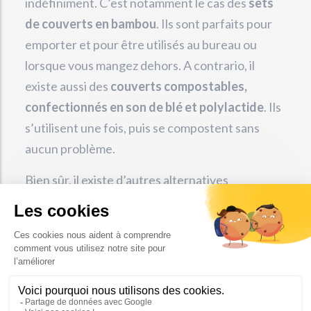
indéfiniment. C’est notamment le cas des
sets
de couverts en bambou
. Ils sont parfaits pour
emporter et pour être utilisés au bureau ou
lorsque vous mangez dehors. A contrario, il
existe aussi des
couverts compostables,
confectionnés en son de blé et polylactide
. Ils
s’utilisent une fois, puis se compostent sans
aucun problème.
Bien sûr, il existe d’autres alternatives
réutilisables, mais beaucoup moins écologiques,
comme les couverts en plastique. Ceux-ci aussi
s’utilisent presque à l’infini, mais ils ne seront ni
biodégradables, ni compostables et mal
recyclés.