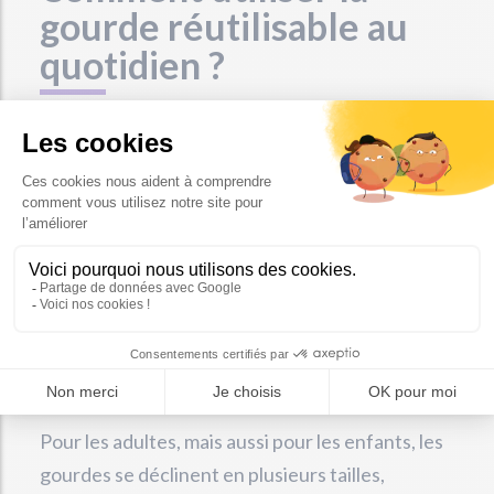
gourde réutilisable au
quotidien ?
L’apport hydrique quotidien est important. À ce
titre, petit ou grand, il est essentiel de pouvoir
boire n’importe où et n’importe quand. Si cela
est déjà possible avec une simple bouteille
plastique, l’on sait aujourd’hui qu’il s’agit d’un
véritable fléau pour la planète. Côté économies,
acheter des bouteilles en plastique à usage
unique revient aussi plus cher sur du long terme,
que d’investir dans une gourde réutilisable.
Pour les adultes, mais aussi pour les enfants, les
gourdes se déclinent en plusieurs tailles,