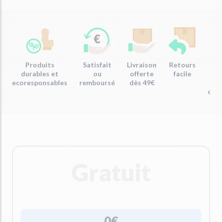
Produits
Satisfait
Livraison
Retours
Em
durables et
ou
offerte
facile
re
ecoresponsables
remboursé
dès 49€
com
Gratuit
0€