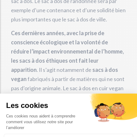
sac à dos. Le sac à dos de randonnée sera par
exemple d’une contenance et d’une solidité bien
plus importantes que le sac à dos de ville.
Ces dernières années, avec la prise de
conscience écologique et la volonté de
réduire l’impact environnemental de l’homme,
les sacs à dos éthiques ont fait leur
apparition
. Il s’agit notamment de
sacs à dos
vegan
fabriqués à partir de matières qui ne sont
pas d’origine animale. Le sac à dos en cuir vegan
est par exemple conçu à partir d’un tannage
végétal. Il existe également les
sacs à dos en
chanvre
tels ceux mis en vente sur alternativi.fr.
Outre les matériaux écologiques composant les
sacs à dos éthiques, la logique éco-responsable