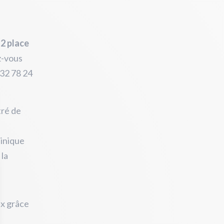
,
2 place
z-vous
 32 78 24
tré de
linique
la
ux grâce