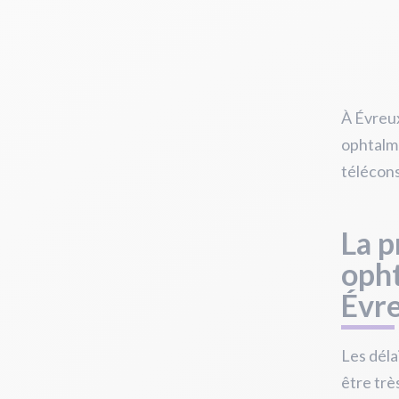
À Évreu
ophtalmo
télécons
La p
oph
Évr
Les déla
être trè