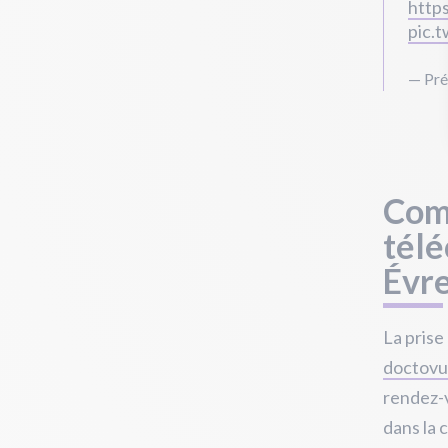
http
pic.
— Pré
Com
télé
Évre
La prise
doctovu
rendez-v
dans la c