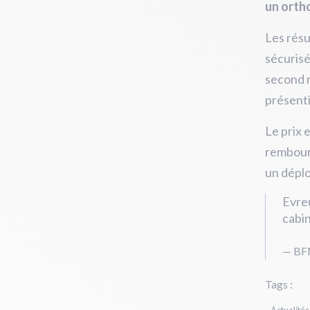
un orth
Les résu
sécurisé
second r
présenti
Le prix 
rembours
un déplo
Evre
cabi
— BF
Tags :