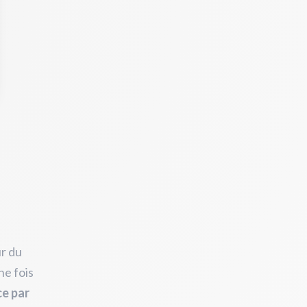
ur du
ne fois
ce par