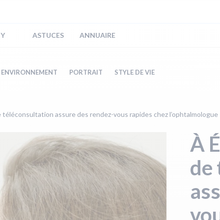
IY
ASTUCES
ANNUAIRE
ENVIRONNEMENT
PORTRAIT
STYLE DE VIE
e téléconsultation assure des rendez-vous rapides chez l’ophtalmologue
À É
de 
ass
vou