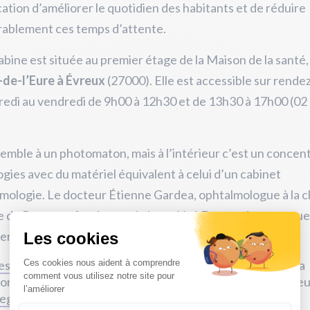
ation d’améliorer le quotidien des habitants
et de réduire
rablement ces temps d’attente.
abine est située au premier étage de la Maison de la santé
de-l’Eure à Évreux
(27000). Elle est accessible sur rende
edi au vendredi de 9h00 à 12h30 et de 13h30 à 17h00 (02
semble à un photomaton, mais à l’intérieur c’est un concen
gies avec du matériel équivalent à celui d’un cabinet
mologie. Le docteur Étienne Gardea, ophtalmologue à la c
 de Rouen et fondateur de la société Eyeneed assure que 
permet
« une batterie complète d’examens ».
esauxsoins
| La cabine
@doctovue
- 1ère mondiale pour la
onsultation ophtalmique ! - a été inaugurée ce soir à Évre
egionNormandie
@epn_27
et à l'État : prenez RV sur