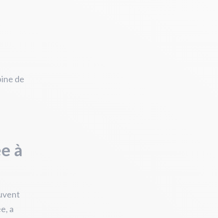
bine de
e à
uvent
e, a