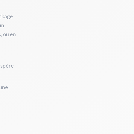
ockage
un
s, ou en
espère
 une