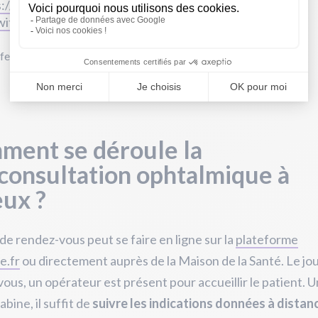
s://t.co/w150TU2Rt5
; l'acte est remboursé.
twitter.com/0KpJBtRrNr
fet de l'Eure (@Prefet27)
January 9, 2023
ment se déroule la
consultation ophtalmique à
ux ?
 de rendez-vous peut se faire en ligne sur la
plateforme
e.fr
ou directement auprès de la Maison de la Santé. Le jo
ous, un opérateur est présent pour accueillir le patient. U
abine, il suffit de
suivre les indications données à distan