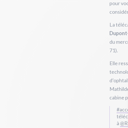
pour voc
considé
La téléc
Dupont-
du mercr
71).
Elle res
technolo
d’ophtal
Mathilde
cabine 
#acc
téléc
à
@R