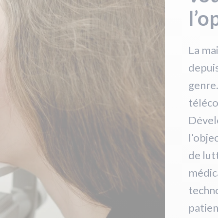
l’o
La mai
depuis
genre.
téléco
Dével
l’obje
de lut
médica
techno
patien