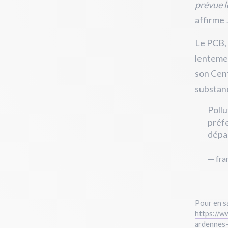
prévue l
affirme
Le PCB, 
lentemen
son Cent
substan
Pollu
préfe
dépa
— fra
Pour en sa
https://w
ardennes-