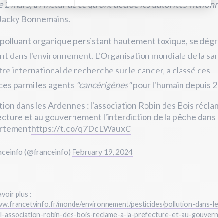
e 2 mars, à l'instar de ce qu'ont décidé les autorités wallonn
 Jacky Bonnemains.
polluant organique persistant hautement toxique, se dégr
t dans l'environnement. L'Organisation mondiale de la san
re international de recherche sur le cancer, a classé ces
ces parmi les agents
"cancérigènes"
pour l'humain depuis 
tion dans les Ardennes : l'association Robin des Bois réclam
cture et au gouvernement l'interdiction de la pêche dans 
rtement
https://t.co/q7DcLWauxC
nceinfo (@franceinfo)
February 19, 2024
voir plus :
ww.francetvinfo.fr/monde/environnement/pesticides/pollution-dans-le
l-association-robin-des-bois-reclame-a-la-prefecture-et-au-gouver