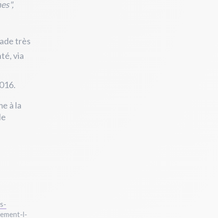
es",
ade très
té, via
2016.
e à la
le
s-
nement-l-