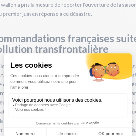
 wallon a pris la mesure de reporter l'ouverture de la saiso
 premier juin en réponse à ce désastre.
mmandations françaises suit
ollution transfrontalière
tion est jugée
"catastrophique", d'après Jacky Bonnemains,
r de Robin des Bois, car le volume de PCB relâché est cons
se de plus que
les poissons ne connaissent pas de frontiè
t à travers l'ensemble du bassin de la Meuse, traversan
eurs français, belge et hollandais
. Dans un souci de prév
sation défend l'idée que la pêche soit également suspendu
ans les Ardennes pour les mois à venir.
"Nous conseillons
 au préfet des Ardennes de surseoir à l'ouverture de la pê