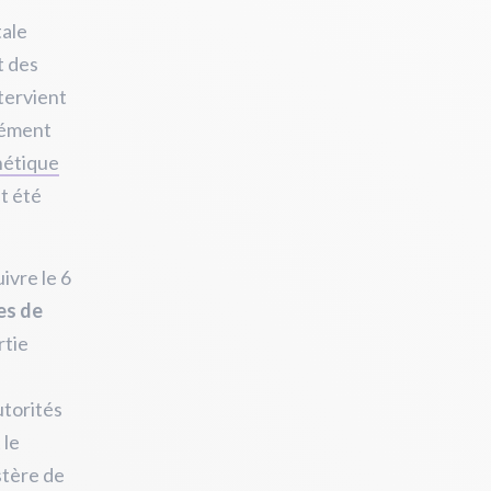
tale
t des
tervient
sément
thétique
t été
ivre le 6
es de
rtie
utorités
 le
stère de