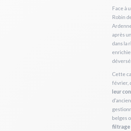
Face à u
Robin de
Ardenne
après un
dans la r
enrichie
déversé
Cette ca
février,
leur con
d'ancien
gestionn
belges o
filtrag