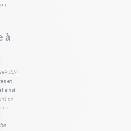
n de
e à
idérable
.
res et
t ainsi
ention,
e en
che