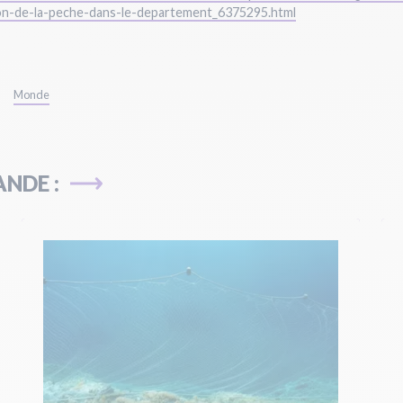
ion-de-la-peche-dans-le-departement_6375295.html
Monde
NDE :