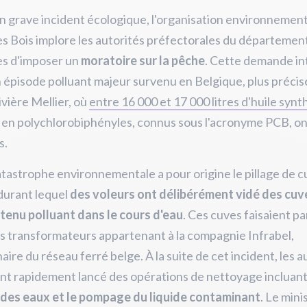
n grave incident écologique, l'organisation environnemen
s Bois implore les autorités préfectorales du départemen
s d'imposer un
moratoire sur la pêche
. Cette demande in
 épisode polluant majeur survenu en Belgique, plus préci
ivière Mellier, où
entre 16 000 et 17 000 litres d'huile syn
 en polychlorobiphényles, connus sous l'acronyme PCB, on
s.
tastrophe environnementale a pour origine le pillage de cu
 durant lequel
des voleurs ont délibérément vidé des cuv
tenu polluant dans le cours d'eau
. Ces cuves faisaient pa
s transformateurs appartenant à la compagnie Infrabel,
aire du réseau ferré belge. À la suite de cet incident, les a
nt rapidement lancé des opérations de nettoyage incluant
e des eaux et le pompage du liquide contaminant
. Le mini