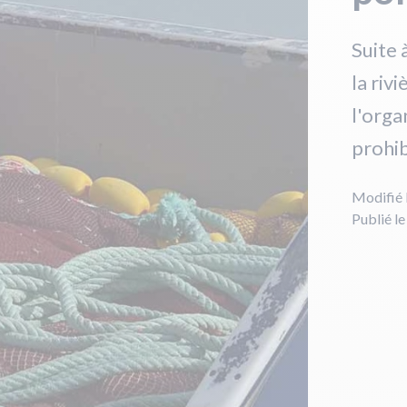
Suite 
la riv
l'orga
prohib
Modifié 
Publié l