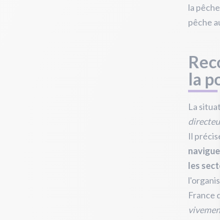
la pêche
pêche au
Reco
la p
La situa
directeu
Il préci
naviguen
les sect
l'organi
France d
vivement