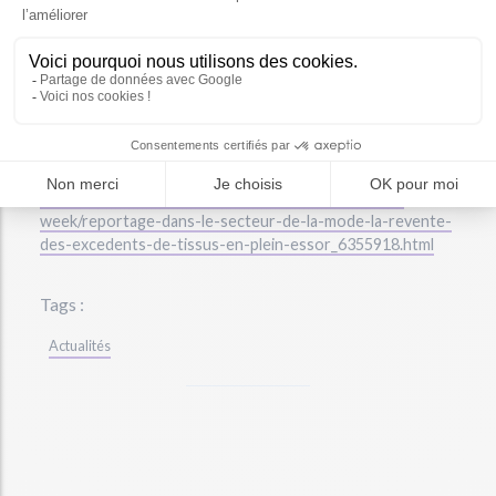
leur réutilisation sans révéler l'identité des
marques d'origine pour prévenir la contrefaçon,"
souligne-elle.
Pour en savoir plus :
https://www.francetvinfo.fr/culture/mode/fashion-
week/reportage-dans-le-secteur-de-la-mode-la-revente-
des-excedents-de-tissus-en-plein-essor_6355918.html
Tags :
Actualités