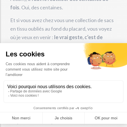
fois
. Oui, des centaines.
Et si vous avez chez vous une collection de sacs
en tissu oubliés au fond du placard, vous voyez
où je veux en venir :
le vrai geste, c’est de
réutiliser ce qu’on a déjà
.
6. Trier ses déchets mais
prendre sa voiture tous
les jours 🚗
On trie ses emballages avec soin mais on prend
la voiture en solo quotidiennement ? Avouons-le,
l’équation ne tient pas.