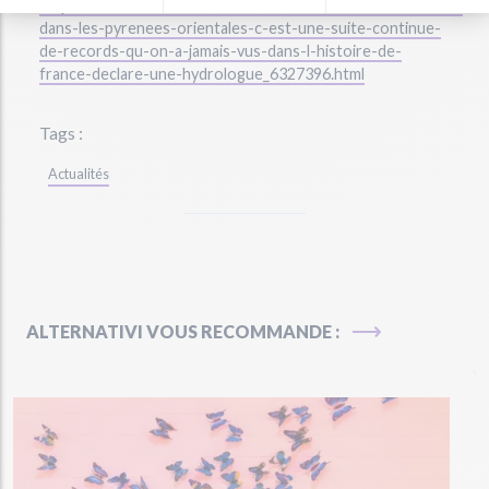
https://www.francetvinfo.fr/meteo/secheresse/secheresse-
dans-les-pyrenees-orientales-c-est-une-suite-continue-
de-records-qu-on-a-jamais-vus-dans-l-histoire-de-
france-declare-une-hydrologue_6327396.html
Tags :
Actualités
ALTERNATIVI VOUS RECOMMANDE :