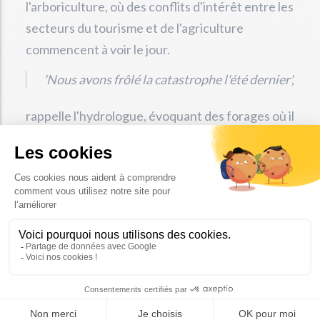
l'arboriculture, où des conflits d'intérêt entre les
secteurs du tourisme et de l'agriculture
commencent à voir le jour.
'Nous avons frôlé la catastrophe l'été dernier',
rappelle l'hydrologue, évoquant des forages où il
ne restait que quelques centimètres d'eau,
mettant en péril l'alimentation en eau potable de
la population. Emma Haziza insiste sur la gravité
de la situation : un manque d'eau potable
pourrait rendre un territoire invivable, et la
région est sur le fil du rasoir face à cette réalité.
Pour en savoir plus :