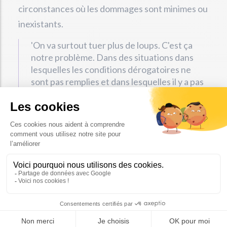
circonstances où les dommages sont minimes ou
inexistants.
'On va surtout tuer plus de loups. C'est ça
notre problème. Dans des situations dans
lesquelles les conditions dérogatoires ne
sont pas remplies et dans lesquelles il y a pas
ou peu d'attaques ou peu de dommages', a
dénoncé Abel.
Cette directive gouvernementale est fortement
critiquée, Abel pointant un manque de
fondements scientifiques concernant le soi-
disant 'bon état de conservation' des
populations de loups en France invoqué par
certains membres du gouvernement. Il exprime
également des préoccupations selon lesquelles