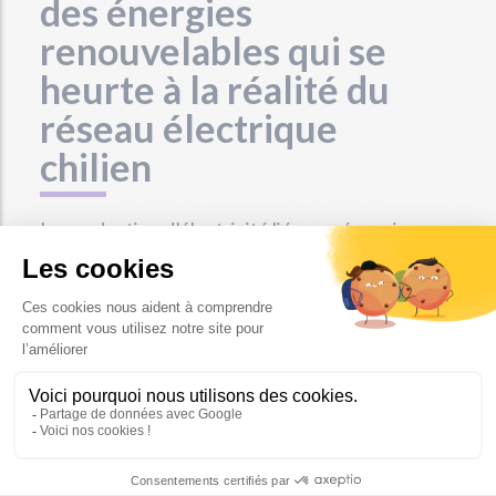
des énergies
renouvelables qui se
heurte à la réalité du
réseau électrique
chilien
La production d’électricité liée aux énergies
solaires et éoliennes était de l’ordre de 12 % en
2018. En 2023, cumulé avec la production
hydroélectrique,
le Chili a passé la barre des 60
% d’énergies renouvelables
. Il en résulte
une
saturation des réseaux électriques
.
Pascal Renaud, responsable pour l’Amérique
latine chez Engie, l’explique ainsi :
«
Aujourd'hui, le réseau n'accepte que 40 MW