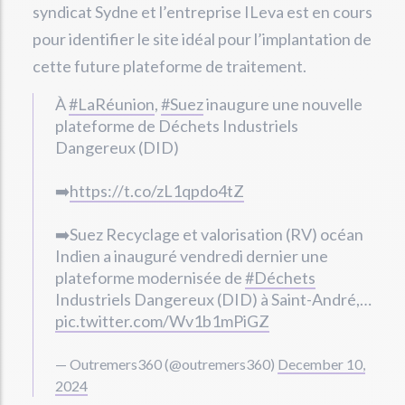
syndicat Sydne et l’entreprise ILeva est en cours
pour identifier le site idéal pour l’implantation de
cette future plateforme de traitement.
À
#LaRéunion
,
#Suez
inaugure une nouvelle
plateforme de Déchets Industriels
Dangereux (DID)
➡️
https://t.co/zL1qpdo4tZ
➡️Suez Recyclage et valorisation (RV) océan
Indien a inauguré vendredi dernier une
plateforme modernisée de
#Déchets
Industriels Dangereux (DID) à Saint-André,…
pic.twitter.com/Wv1b1mPiGZ
— Outremers360 (@outremers360)
December 10,
2024