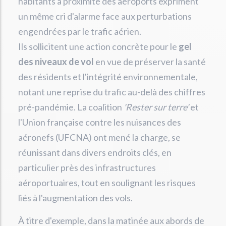
habitants à proximité des aéroports expriment
un même cri d'alarme face aux perturbations
engendrées par le trafic aérien.
Ils sollicitent une action concrète pour le
gel
des niveaux de vol
en vue de préserver la santé
des résidents et l'intégrité environnementale,
notant une reprise du trafic au-delà des chiffres
pré-pandémie. La coalition
'Rester sur terre'
et
l'Union française contre les nuisances des
aéronefs (UFCNA) ont mené la charge, se
réunissant dans divers endroits clés, en
particulier près des infrastructures
aéroportuaires, tout en soulignant les risques
liés à l'augmentation des vols.
À titre d'exemple, dans la matinée aux abords de