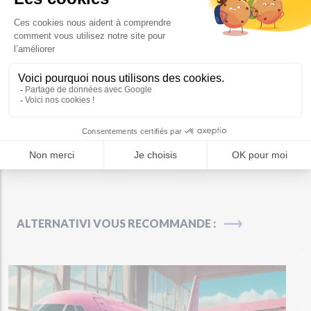
Pour en savoir plus :
https://www.francetvinfo.fr/economie/aeronautique/des-
militants-et-riverains-se-mobilisent-a-travers-la-france-
contre-les-nuisances-aeriennes_6422107.html
Tags :
Actualités
Aéronautique
Pollution de l'air
Santé
Société
Pollution aux particules fines
ALTERNATIVI VOUS RECOMMANDE :