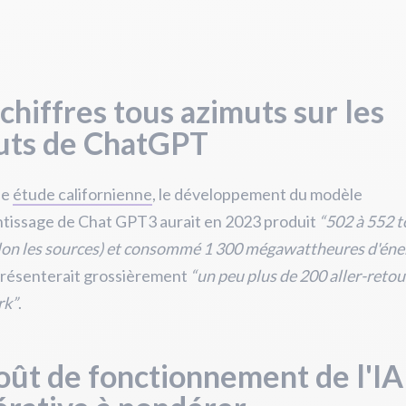
chiffres tous azimuts sur les
uts de ChatGPT
ne
étude californienne
, le développement du modèle
ntissage de Chat GPT3 aurait en 2023 produit
“502 à 552 
lon les sources) et consommé 1 300 mégawattheures d'éne
présenterait grossièrement
“un peu plus de 200 aller-retou
rk”
.
oût de fonctionnement de l'IA