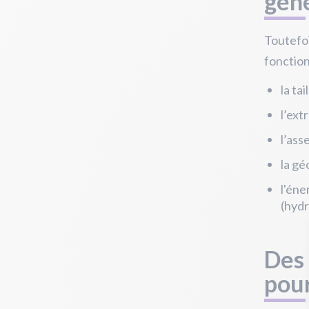
géné
Toutefoi
fonctio
la ta
l’ext
l’ass
la gé
l'éne
(hydr
Des 
pou