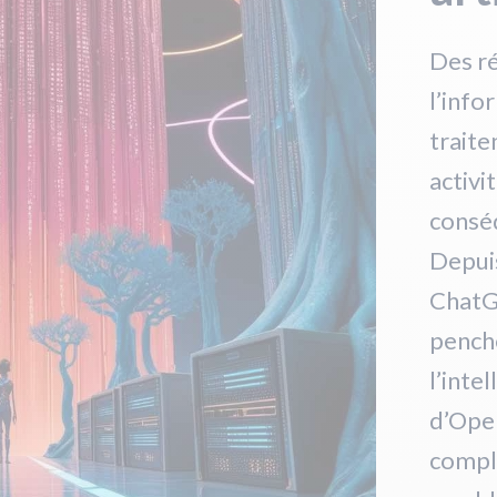
Des r
l’info
traite
activi
consé
Depui
ChatG
pench
l’inte
d’Open
comple