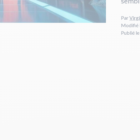
sembl
Par
Virgi
Modifié 
Publié l