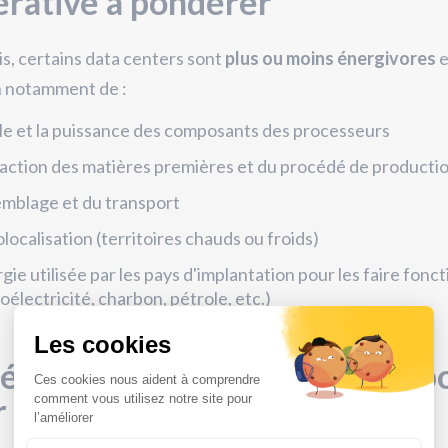
rative à pondérer
s, certains data centers sont
plus ou moins énergivores
e
n notamment de :
ille et la puissance des composants des processeurs
raction des matières premières et du procédé de producti
emblage et du transport
olocalisation (territoires chauds ou froids)
rgie utilisée par les pays d'implantation pour les faire fonc
oélectricité, charbon, pétrole, etc.)
émissions de dioxyde de carb
r chaque requête