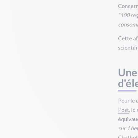
Concerna
“100 req
consomm
Cette af
scientif
Une
d'él
Pour le 
Post
, le
équivau
sur 1 he
Chatbot