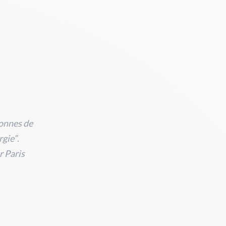
tonnes de
rgie”
.
r Paris