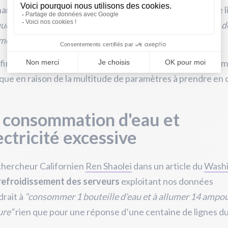
nt l’empreinte liée à chaque requête, il n’est pas rare de l
uêtes sur Chat GPT émettent 100 fois moins de Co2 que d
er 100 g de viande de bœuf”
.
firmation reste
difficile à réfuter ou à étayer
par la com
ique en raison de la multitude de paramètres à prendre en
 consommation d'eau et
ectricité excessive
chercheur Californien
Ren Shaolei
dans un article du
Wash
refroidissement des serveurs
exploitant nos données
drait à
“consommer 1 bouteille d’eau et à allumer 14 ampo
ure”
rien que pour une réponse d’une centaine de lignes d
.