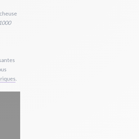
ercheuse
1000
ssantes
ous
ériques
.