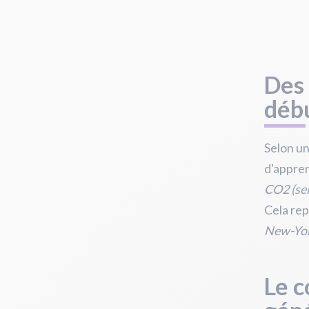
Des 
déb
Selon u
d'appre
CO2 (se
Cela re
New-Yo
Le c