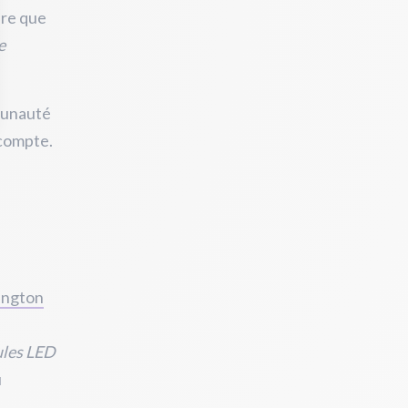
ire que
e
munauté
 compte.
ington
ules LED
u