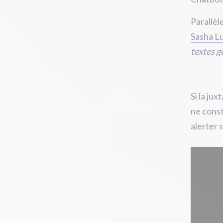
Parallèl
Sasha L
textes 
Si la ju
ne const
alerter 