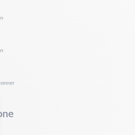
n
on
tionner
one