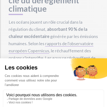
clé du dérèglement
climatique
Les océans jouent un rôle crucial dans la
régulation du climat,
absorbant 90 % de la
chaleur excédentaire
générée par les émissions
humaines. Selon les
rapports de l'observatoire
européen Copernicus
, le réchauffement des
océans s'intensifie.
Les eaux se réchauffent
de
1,05 watt par mètre carré depuis 2005, contre
seulement 0,58 watt par mètre carré dans les
décennies précédentes.
Cela a des conséquences sur les écosystèmes
marins et exacerbe les phénomènes
météorologiques extrêmes tels que les