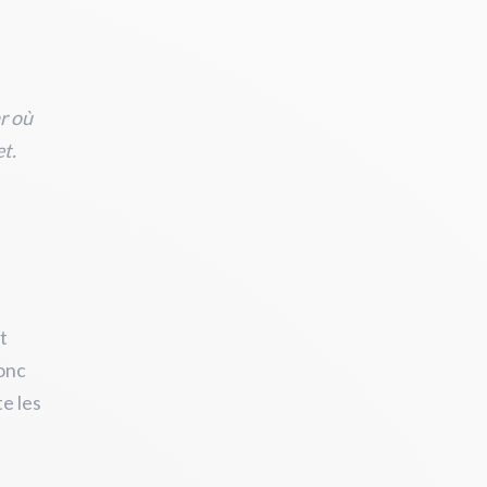
r où
t.
e
t
donc
e les