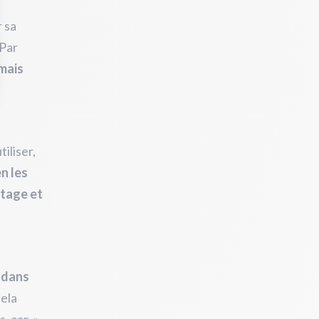
r sa
 Par
 mais
iliser,
en les
rtage et
 dans
cela