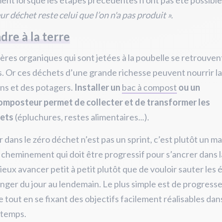
nt lorsque les étapes précédentes n’ont pas été possible
ur déchet reste celui que l’on n'a pas produit ».
dre à la terre
ères organiques qui sont jetées à la poubelle se retrouven
. Or ces déchets d’une grande richesse peuvent nourrir la
ins et des potagers.
Installer un
bac à compost
ou un
omposteur permet de collecter et de transformer les
ets
(épluchures, restes alimentaires...).
r dans le zéro déchet n’est pas un sprint, c’est plutôt un m
 cheminement qui doit être progressif pour s’ancrer dans l
mieux avancer petit à petit plutôt que de vouloir sauter les 
nger du jour au lendemain. Le plus simple est de progresse
e tout en se fixant des objectifs facilement réalisables dan
 temps.