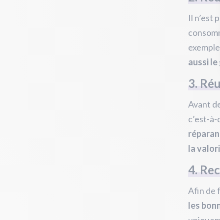
Il n’est
consomma
exemple
aussi le
3. Réu
Avant de
c’est-à-
réparan
la valor
4. Re
Afin de 
les bonn