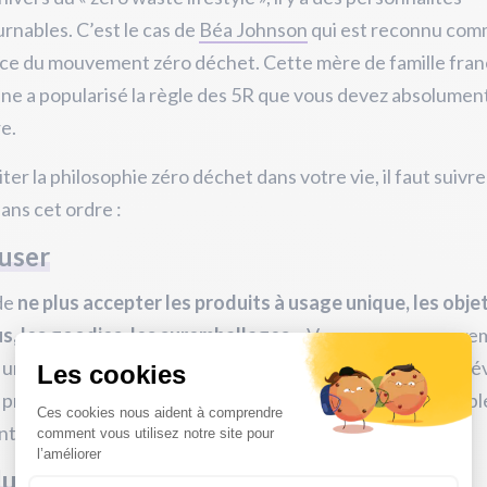
rnables. C’est le cas de
Béa Johnson
qui est reconnu com
ce du mouvement zéro déchet. Cette mère de famille fran
ne a popularisé la règle des 5R que vous devez absolumen
e.
iter la philosophie zéro déchet dans votre vie, il faut suivre
ans cet ordre :
fuser
 de
ne plus accepter les produits à usage unique, les obje
s, les goodies, les suremballages
... Vous pouvez par exe
 un
autocollant stop pub
sur votre boîte aux lettres pour év
produits par les magazines publicitaires. C’est aussi valab
ntillons gratuits.
duire