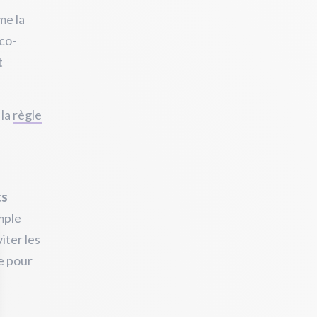
me la
co-
t
 la
règle
ts
mple
iter les
le pour