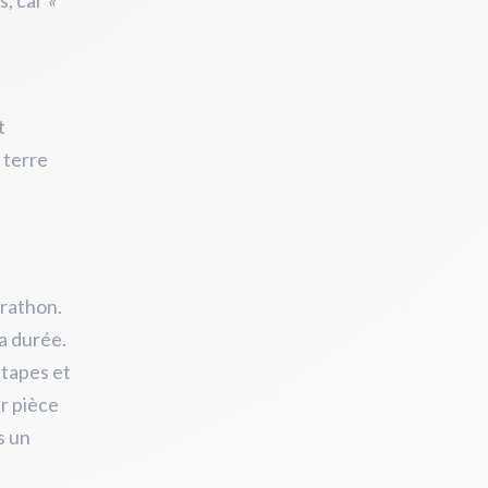
s, car
«
t
 terre
arathon.
a durée.
étapes et
r pièce
s un