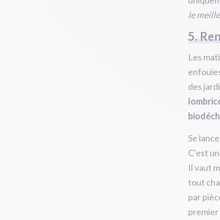
uniqueme
le meille
5. Ren
Les mati
enfouies
des jard
lombric
biodéch
Se lance
C’est un
Il vaut 
tout cha
par pièc
premier