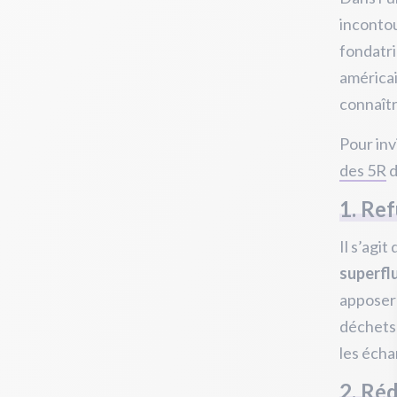
incontou
fondatri
américai
connaîtr
Pour inv
des 5R
d
1. Re
Il s’agit
superflu
apposer
déchets 
les écha
2. Ré