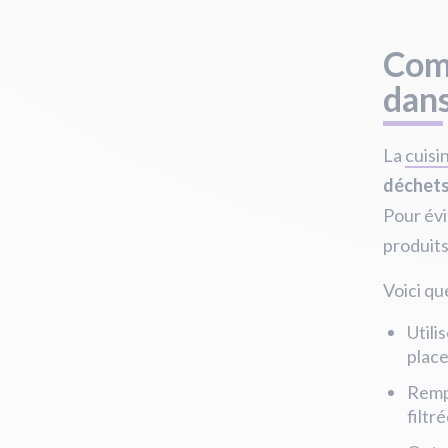
Com
dans
La
cuisi
déchet
Pour évi
produits
Voici q
Utili
place
Rempl
filtr