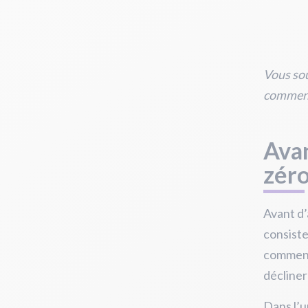
Vous sou
commence
Avan
zér
Avant d’
consiste
commence
décliner
Dans l’un