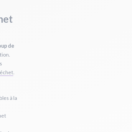
het
oup de
tion.
s
déchet
.
les à la
net