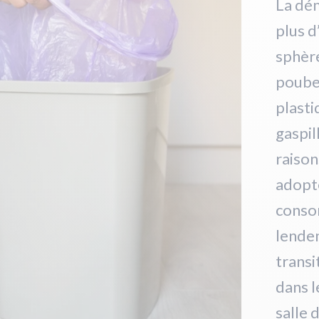
La dé
plus d
sphère
poubel
plasti
gaspi
raison
adopt
consom
lende
transi
dans l
salle 