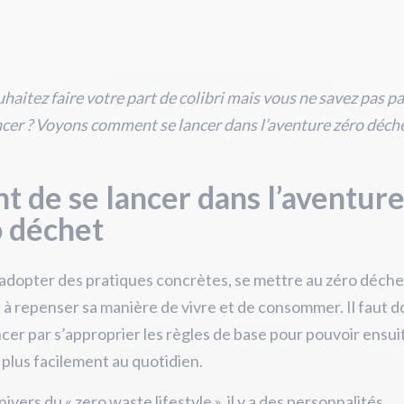
haitez faire votre part de colibri mais vous ne savez pas pa
r ? Voyons comment se lancer dans l’aventure zéro déche
t de se lancer dans l’aventur
o déchet
adopter des pratiques concrètes, se mettre au zéro déche
 à repenser sa manière de vivre et de consommer. Il faut 
r par s’approprier les règles de base pour pouvoir ensuit
 plus facilement au quotidien.
ivers du « zero waste lifestyle », il y a des personnalités