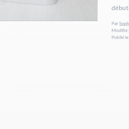
débute
Par
Soph
Modifié 
Publié l